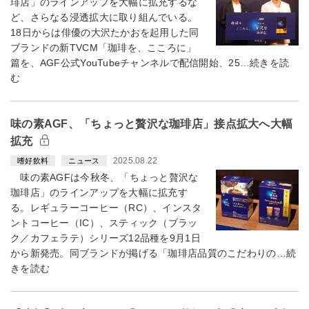
琲店」のラインアップを大幅に拡充するな
ど、さらなる浸透拡大に取り組んでいる。
18日からは俳優の大沢たかおを起用した同
ブランドの新TVCM「珈琲を、こころに」
篇を、AGF公式YouTubeチャンネルで配信開始、25…続きを読
む
味の素AGF、「ちょっと贅沢な珈琲店」接点拡大へ大幅
拡充
2025.08.22
嗜好飲料
ニュース
味の素AGFは今秋冬、「ちょっと贅沢な
珈琲店」のラインアップを大幅に拡充す
る。レギュラーコーヒー（RC）、インスタ
ントコーヒー（IC）、スティック（ブラッ
ク／カフェラテ）シリーズ12品種を9月1日
から新発売。同ブランドが掲げる「珈琲店品質のこだわりの…続
きを読む