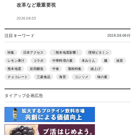
改革など最重要視
2026.08.05
注目キーワード
2026.08.06付
特集
日本アクセス
〔熊本地震影響〕
理研ビタミン
レモン果汁
コラボ
中華料理の素
本みりん
麺
抹茶
熊本地震
岩田醸造
中食
製粉特集
値上げ
チョコレート
三菱食品
海苔
コンソメ
味の素
タイアップ企画広告