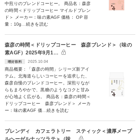
中煎りのブレンドコーヒー。 商品名：森彦
の時間＜ドリップコーヒー マイルドブレン
ド＞ メーカー：味の素AGF 価格： OP 容
量：10g…続きを読む
森彦の時間＜ドリップコーヒー 森彦ブレンド＞（味の
素AGF）2025年9月1…
2025.10.04
嗜好飲料
商品概要：「森彦の時間」シリーズ新アイ
テム。北海道らしいコーヒーを追求した、
森彦自慢のブレンドコーヒー。深煎りなが
らもまろやかで、黒糖のようなコクと甘み
が心地よく広がる。 商品名：森彦の時間＜
ドリップコーヒー 森彦ブレンド＞ メーカ
ー：味の素AGF 価…続きを読む
ブレンディ カフェラトリー スティック＜濃厚メープ
ルヘーゼルナッツラテ＞（味…