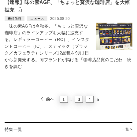
【速報】味の素AGF、「ちょっと贅沢な珈琲店」を大幅
拡充
2025.08.20
嗜好飲料
ニュース
味の素AGFは今秋冬、「ちょっと贅沢な
珈琲店」のラインアップを大幅に拡充す
る。レギュラーコーヒー（RC）、インスタ
ントコーヒー（IC）、スティック（ブラッ
ク／カフェラテ）シリーズ12品種を9月1日
から新発売する。同ブランドが掲げる「珈琲店品質のこだわ…続
きを読む
前へ
1
3
4
…
5
特集一覧
一覧 >