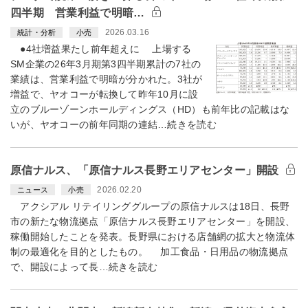
四半期 営業利益で明暗…
2026.03.16
統計・分析
小売
●4社増益果たし前年超えに 上場する
SM企業の26年3月期第3四半期累計の7社の
業績は、営業利益で明暗が分かれた。3社が
増益で、ヤオコーが転換して昨年10月に設
立のブルーゾーンホールディングス（HD）も前年比の記載はな
いが、ヤオコーの前年同期の連結…続きを読む
原信ナルス、「原信ナルス長野エリアセンター」開設
2026.02.20
ニュース
小売
アクシアル リテイリンググループの原信ナルスは18日、長野
市の新たな物流拠点「原信ナルス長野エリアセンター」を開設、
稼働開始したことを発表。長野県における店舗網の拡大と物流体
制の最適化を目的としたもの。 加工食品・日用品の物流拠点
で、開設によって長…続きを読む