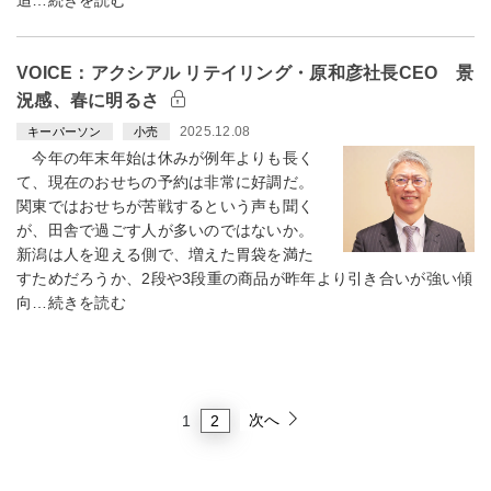
追…続きを読む
VOICE：アクシアル リテイリング・原和彦社長CEO 景
況感、春に明るさ
2025.12.08
キーパーソン
小売
今年の年末年始は休みが例年よりも長く
て、現在のおせちの予約は非常に好調だ。
関東ではおせちが苦戦するという声も聞く
が、田舎で過ごす人が多いのではないか。
新潟は人を迎える側で、増えた胃袋を満た
すためだろうか、2段や3段重の商品が昨年より引き合いが強い傾
向…続きを読む
次へ
2
1