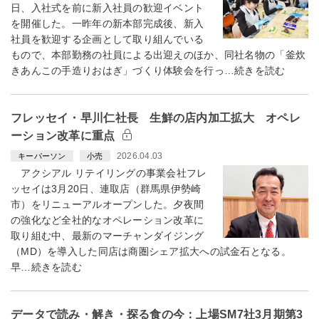
日、入社式を前に新入社員の歓迎イベント
を開催した。一昨年の新本部完成後、新入
社員を歓迎する企画として取り組んでいる
もので、本部勤務の社員による出迎えのほか、同社名物の「釜炊
きあんこの手造りおはぎ」づくり体験会を行っ…続きを読む
フレッセイ・早川仁社長 生鮮の店内加工拡大 オペレ
ーション改革に重点
2026.04.03
キーパーソン
小売
アクシアル リテイリングの事業会社フレ
ッセイは3月20日、連取店（群馬県伊勢崎
市）をリニューアルオープンした。夕夜間
の強化など全社的なオペレーション改革に
取り組む中、最新のマーチャンダイジング
（MD）を導入した同店は商圏シェア拡大への試金石となる。
早…続きを読む
データで読み・解き・探る食の今：上場SM7社3月期第3