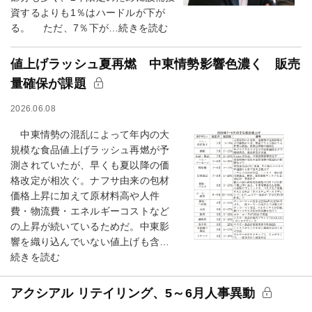
資するよりも1％はハードルが下が
る。 ただ、7％下が…続きを読む
値上げラッシュ夏再燃 中東情勢影響色濃く 販売
量確保が課題
2026.06.08
中東情勢の混乱によって年内の大
規模な食品値上げラッシュ再燃が予
測されていたが、早くも夏以降の価
格改定が相次ぐ。ナフサ由来の包材
価格上昇に加えて原材料高や人件
費・物流費・エネルギーコストなど
の上昇が続いているためだ。中東影
響を織り込んでいない値上げも含…
続きを読む
アクシアル リテイリング、5～6月人事異動