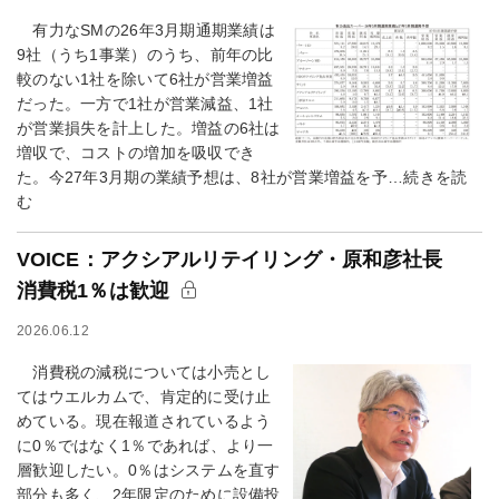
有力なSMの26年3月期通期業績は
9社（うち1事業）のうち、前年の比
較のない1社を除いて6社が営業増益
だった。一方で1社が営業減益、1社
が営業損失を計上した。増益の6社は
増収で、コストの増加を吸収でき
た。今27年3月期の業績予想は、8社が営業増益を予…続きを読
む
VOICE：アクシアルリテイリング・原和彦社長
消費税1％は歓迎
2026.06.12
消費税の減税については小売とし
てはウエルカムで、肯定的に受け止
めている。現在報道されているよう
に0％ではなく1％であれば、より一
層歓迎したい。0％はシステムを直す
部分も多く、2年限定のために設備投