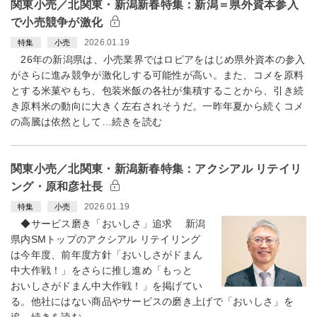
関東小売／北関東・新潟新春特集：新潟＝県外資本参入
で小売競争が激化
2026.01.19
特集
小売
26年の新潟県は、小売業界ではロピアをはじめ県外資本の参入
がさらに進み競争が激化しする可能性が高い。また、コメを原料
とする米菓やもち、包装米飯の各社が集積することから、引き続
き原料米の動向に大きく左右されそうだ。一昨年夏から続くコメ
の高騰は依然として…続きを読む
関東小売／北関東・新潟新春特集：アクシアル リテイリ
ング・原和彦社長
2026.01.19
特集
小売
◆サービス磨き「おいしさ」追求 新潟
県内SMトップのアクシアル リテイリング
は今年度、前年度方針「おいしさがドまん
中大作戦！」をさらに推し進め「もっと
おいしさがドまん中大作戦！」を掲げてい
る。他社にはない商品やサービスの磨き上げで「おいしさ」を