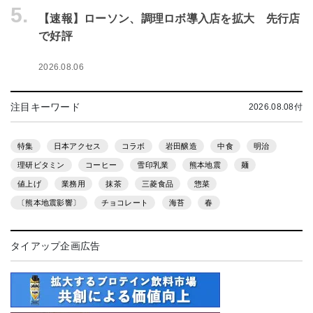
5.
【速報】ローソン、調理ロボ導入店を拡大 先行店
で好評
2026.08.06
注目キーワード
2026.08.08付
特集
日本アクセス
コラボ
岩田醸造
中食
明治
理研ビタミン
コーヒー
雪印乳業
熊本地震
麺
値上げ
業務用
抹茶
三菱食品
惣菜
〔熊本地震影響〕
チョコレート
海苔
春
タイアップ企画広告