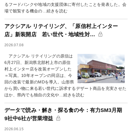
るフードバンクや地域の支援団体に寄付したことを発表した。会
場で観覧する機会の…続きを読む
アクシアル リテイリング、「原信村上インター
店」新装開店 若い世代・地域性対…
2026.07.08
アクシアル リテイリングの原信は
6月27日、新潟県北部村上市の原信
村上インター店を改装オープンした
＝写真。10年オープンの同店は、今
回の改装で最新のMDを導入。山形県
から買い物に来る若い世代に訴求するデザート商品を充実させた
ほか、県内でも独自の文化や…続きを読む
データで読み・解き・探る食の今：有力SM3月期
9社中6社が営業増益
2026.06.15