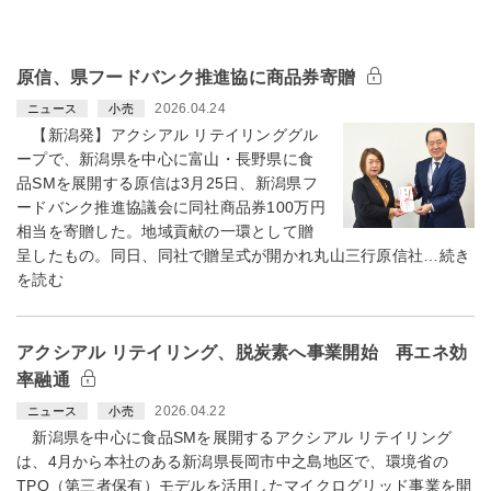
原信、県フードバンク推進協に商品券寄贈
2026.04.24
ニュース
小売
【新潟発】アクシアル リテイリンググル
ープで、新潟県を中心に富山・長野県に食
品SMを展開する原信は3月25日、新潟県フ
ードバンク推進協議会に同社商品券100万円
相当を寄贈した。地域貢献の一環として贈
呈したもの。同日、同社で贈呈式が開かれ丸山三行原信社…続き
を読む
アクシアル リテイリング、脱炭素へ事業開始 再エネ効
率融通
2026.04.22
ニュース
小売
新潟県を中心に食品SMを展開するアクシアル リテイリング
は、4月から本社のある新潟県長岡市中之島地区で、環境省の
TPO（第三者保有）モデルを活用したマイクログリッド事業を開