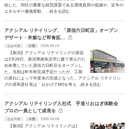
始した。同社の重要な経営課題である環境負荷の低減や、近年の
エネルギー価格変動、…続きを読む
アクシアル リテイリング、「原信六日町店」オープン
デザート・米飯など即食拡…
2026.04.10
ニュース
小売
【新潟】アクシアル リテイリングの原信
は3月26日、新潟県南魚沼市に建て替えのた
め休業していた原信六日町店をオープンし
た。当初は昨年秋完成予定だったが、工期
の遅れによって年度末の完成となった。アクシアル リテイリン
グの原和彦社長は「おかげでMDを考え…続きを読む
アクシアル リテイリング入社式 手造りおはぎ体験会
プロの一員として成長を
2026.04.08
ニュース
小売
【新潟】アクシアル リテイリングは1