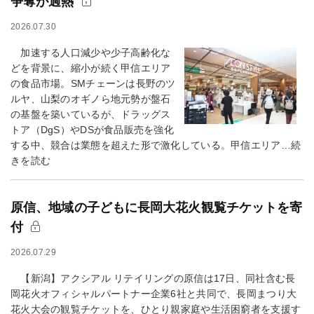
争奪が過熱
2026.07.30
加速する人口減少や少子高齢化な
どを背景に、縮小が続く甲信エリア
の食品市場。SMチェーンは長野のツ
ルヤ、山梨のオギノら地元勢が盤石
の基盤を築いているが、ドラッグス
トア（DgS）やDSが食品販売を強化
する中、競合は業態を超えた形で激化している。甲信エリア…続
きを読む
原信、地域の子どもに長岡大花火観覧チケットを寄
付
2026.07.29
【新潟】アクシアル リテイリングの原信は17日、同社含む長
岡花火オフィシャルパートナー企業6社と共同で、長岡まつり大
花火大会の観覧チケットを、ひとり親家庭や生活困窮者を支援す