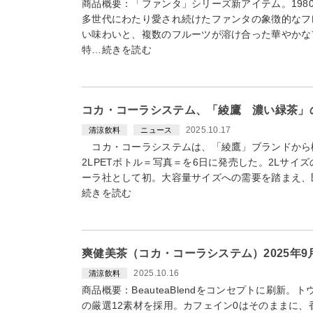
商品概要：「ファンタ」シリーズ新アイテム。1980
多世代にわたり愛され続けたファンタの象徴的なフ
い味わいと、複数のフルーツが溶け合った華やかな
特…続きを読む
コカ・コーラシステム、「綾鷹 濃い緑茶」の
2025.10.17
清涼飲料
ニュース
コカ・コーラシステムは、「綾鷹」ブランドから
2LPETボトル＝写真＝を6日に発売した。2Lサ
ーラ社として初。大容量サイズへの需要を踏まえ、既存
続きを読む
爽健美茶（コカ・コーラシステム）2025年9
2025.10.16
清涼飲料
商品概要：BeauteaBlendをコンセプトに刷新
の厳選12素材を採用。カフェイン0はそのままに