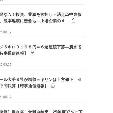
発なＡＩ投資、業績を後押し＝消えぬ中東影
、熊本地震に懸念も―上場企業の４…
26.08.07
メ５キロ３１９８円＝６週連続下落―農水省
時事通信速報】
26.08.07
ール大手３社が増収＝キリンは上方修正―６
中間決算【時事通信速報】
26.08.07
速報】農水省、食料自給率 25年度37％に下