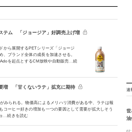
システム 「ジョージア」好調売上げ増
から展開するPETシリーズ「ジョージ
め、ブランド全体の成長を加速させる。
Adoを起点とするCM放映や自動販売…続
需要増 「甘くないラテ」拡充に期待
速
がみられる。物価高によるメリハリ消費がある中、ラテは報
もコーヒー好きの増加も一つの要因として需要が拡大しそう
世
ョ…続きを読む
油
07