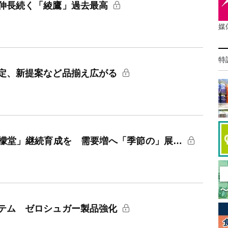
伸長続く「綾鷹」過去最高
媒
特
定、新提案など品揃え広がる
檸檬堂」継続育成を 需要増へ「季節の」展…
テム ゼロシュガー製品強化