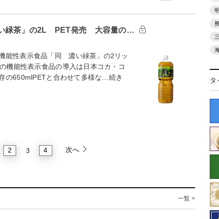
緑茶」の2L PET発売 大容量の…
機能性表示食品「同 濃い緑茶」の2リッ
ズの機能性表示食品の導入は日本コカ・コ
650mlPETと合わせて多様な…続き
タ
次へ
2
4
3
一覧 >