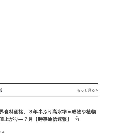
報
もっと見る >
界食料価格、３年半ぶり高水準＝穀物や植物
値上がり―７月【時事通信速報】
:19