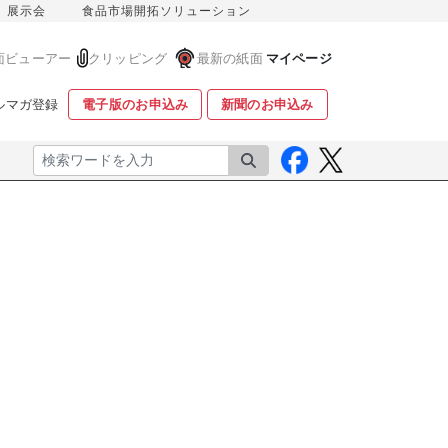
展示会
食品市場開拓ソリューション
面ビューアー
クリッピング
最新の紙面
マイページ
ルマガ登録
電子版のお申込み
新聞のお申込み
検索