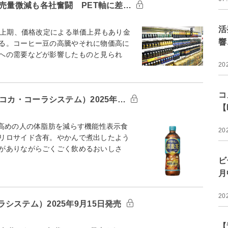
販売量微減も各社奮闘 PET軸に差…
活
年上期、価格改定による単価上昇もあり金
響
る。コーヒー豆の高騰やそれに物価高に
への需要などが影響したものと見られ
20
コ
コカ・コーラシステム）2025年…
【
が高めの人の体脂肪を減らす機能性表示食
20
リロサイド含有。やかんで煮出したよう
がありながらごくごく飲めるおいしさ
ビ
月
20
システム）2025年9月15日発売
【