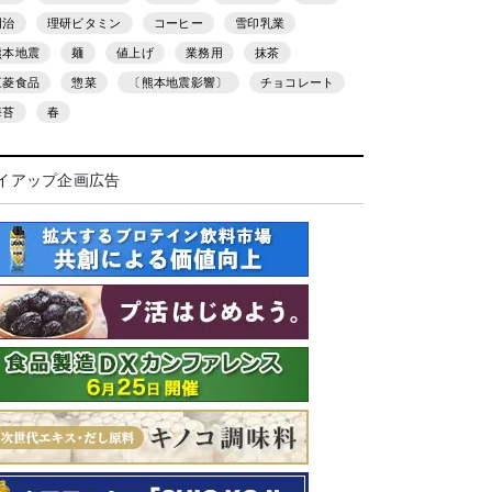
明治
理研ビタミン
コーヒー
雪印乳業
熊本地震
麺
値上げ
業務用
抹茶
三菱食品
惣菜
〔熊本地震影響〕
チョコレート
海苔
春
イアップ企画広告