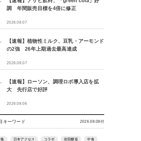
【速報】アサヒ飲料、「green cola」好
調 年間販売目標を4倍に修正
2026.08.07
.
【速報】植物性ミルク、豆乳・アーモンド
の2強 26年上期過去最高達成
2026.08.07
.
【速報】ローソン、調理ロボ導入店を拡
大 先行店で好評
2026.08.06
目キーワード
2026.08.08付
特集
日本アクセス
コラボ
岩田醸造
中食