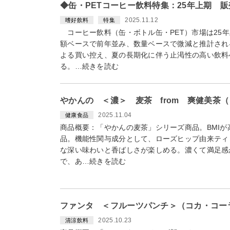
◆缶・PETコーヒー飲料特集：25年上期 
2025.11.12
嗜好飲料
特集
コーヒー飲料（缶・ボトル缶・PET）市場は25
額ベースで前年並み、数量ベースで微減と推計され
よる買い控え、夏の長期化に伴う止渇性の高い飲料
る。…続きを読む
やかんの ＜濃＞ 麦茶 from 爽健美茶（
2025.11.04
健康食品
商品概要：「やかんの麦茶」シリーズ商品。BMI
品。機能性関与成分として、ローズヒップ由来ティ
な深い味わいと香ばしさが楽しめる。濃くて満足感
で、あ…続きを読む
ファンタ ＜フルーツパンチ＞（コカ・コーラ
2025.10.23
清涼飲料