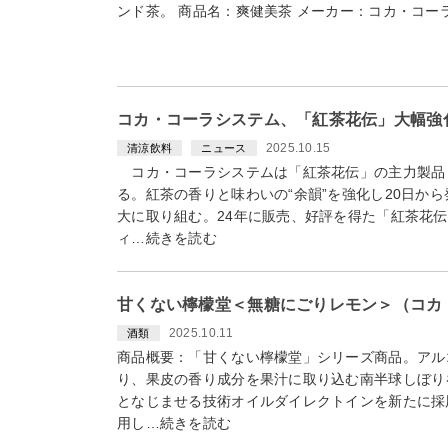
ンド茶。 商品名：爽健美茶 メーカー：コカ・コーラ
コカ・コーラシステム、「紅茶花伝」大幅強
2025.10.15
清涼飲料
ニュース
コカ・コーラシステムは「紅茶花伝」の主力製品
る。紅茶の香りと味わいの“余韻”を強化し20日か
大に取り組む。24年に販売、好評を得た「紅茶花
ィ…続きを読む
甘くない檸檬堂＜無糖にごりレモン＞（コカ・
2025.10.11
酒類
商品概要：「甘くない檸檬堂」シリーズ商品。アル
り、果皮の香り成分を果汁に取り込む南半球しぼり
となじませる技術オイルダイレクトインを新たに採
用し…続きを読む