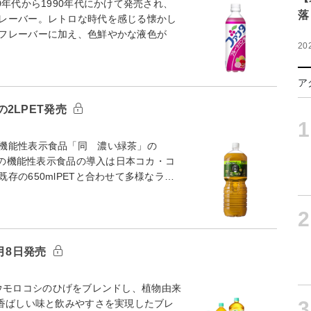
年代から1990年代にかけて発売され、
落
レーバー。レトロな時代を感じる懐かし
フレーバーに加え、色鮮やかな液色が
20
ア
2LPET発売
1
機能性表示食品「同 濃い緑茶」の
イズの機能性表示食品の導入は日本コカ・コ
の650mlPETと合わせて多様なラ…
2
月8日発売
。トウモロコシのひげをブレンドし、植物由来
3
、香ばしい味と飲みやすさを実現したブレ