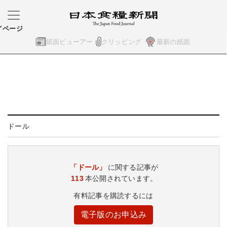
イページ
紙面ビューアー
クリッピング
最新の紙面
ドール
「ドール」
に関する記事が
113
本公開されています。
有料記事を購読するには
電子版のお申込み