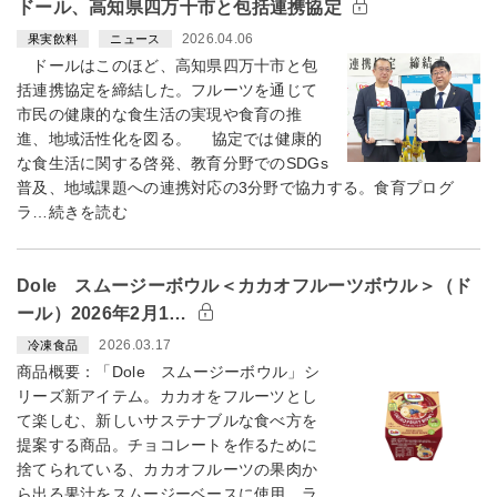
ドール、高知県四万十市と包括連携協定
2026.04.06
果実飲料
ニュース
ドールはこのほど、高知県四万十市と包
括連携協定を締結した。フルーツを通じて
市民の健康的な食生活の実現や食育の推
進、地域活性化を図る。 協定では健康的
な食生活に関する啓発、教育分野でのSDGs
普及、地域課題への連携対応の3分野で協力する。食育プログ
ラ…続きを読む
Dole スムージーボウル＜カカオフルーツボウル＞（ド
ール）2026年2月1…
2026.03.17
冷凍食品
商品概要：「Dole スムージーボウル」シ
リーズ新アイテム。カカオをフルーツとし
て楽しむ、新しいサステナブルな食べ方を
提案する商品。チョコレートを作るために
捨てられている、カカオフルーツの果肉か
ら出る果汁をスムージーベースに使用。ラ