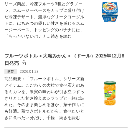
リーズ商品。冷凍フルーツ3種とグラノー
ラ、スムージーベースをカップに盛り付け
た冷凍デザート。濃厚なグリークヨーグル
トに、はちみつの優しい甘さを感じるスム
ージーベース。トッピングのバナナには、
「もったいないバナナ…続きを読む
フルーツボトル＜大粒みかん＞（ドール）2025年12月8
日発売
2026.01.28
惣菜
商品概要：「フルーツボトル」シリーズ新
アイテム。こだわりの大粒で食べ応えのあ
るミカンを、果実の味わいが引き立つすっ
きりとした甘さ控えめシラップと一緒に詰
めた。そのまま楽しめるほか、菓子作りに
も好適。蓋つきボトルだから、食べたいと
きに食べたい分だけ、手軽…続きを読む