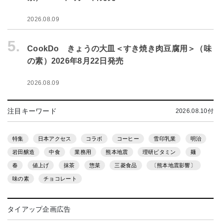
2026.08.09
5.
CookDo きょうの大皿＜すき焼き肉豆腐用＞（味
の素）2026年8月22日発売
2026.08.09
注目キーワード
2026.08.10付
特集
日本アクセス
コラボ
コーヒー
雪印乳業
明治
岩田醸造
中食
業務用
熊本地震
理研ビタミン
麺
春
値上げ
抹茶
惣菜
三菱食品
〔熊本地震影響〕
味の素
チョコレート
タイアップ企画広告