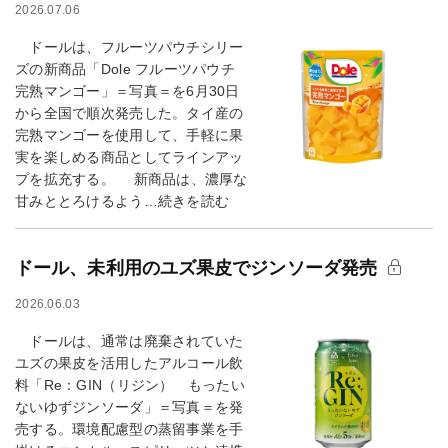
2026.07.06
ドールは、フルーツパウチシリー
ズの新商品「Dole フルーツパウチ
完熟マンゴー」＝写真＝を6月30日
から全国で順次発売した。タイ産の
完熟マンゴーを使用して、手軽に果
実を楽しめる商品としてラインアッ
プを拡充する。 新商品は、濃厚な
甘みととろけるよう…続きを読む
ドール、未利用のユズ果皮でジンソーダ発売
2026.06.03
ドールは、通常は廃棄されていた
ユズの果皮を活用したアルコール飲
料「Re：GIN（リジン） もったい
ないゆずジンソーダ」＝写真＝を発
売する。環境配慮型の蒸留事業を手