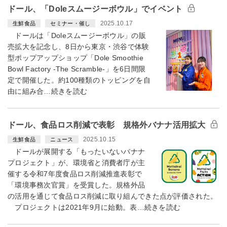
ドール、「Doleスムージーボウル」でイベント
2025.10.17
生鮮食品
セミナー・催し
ドールは「Doleスムージーボウル」の販
売拡大を記念し、8日から東京・渋谷で体験
型ポップアップショップ「Dole Smoothie
Bowl Factory -The Scramble-」を6日間限
定で開催した。約100種類のトッピングを自
由に組み合…続きを読む
ドール、食品ロス削減で表彰 規格外バナナ活用拡大
2025.10.15
生鮮食品
ニュース
ドールが展開する「もったいないバナナ
プロジェクト」が、環境省と消費者庁が主
催する令和7年度食品ロス削減推進表彰で
「環境事務次官賞」を受賞した。規格外品
の活用を通じて食品ロス削減に取り組んできた点が評価された。
プロジェクトは2021年9月に始動。表…続きを読む