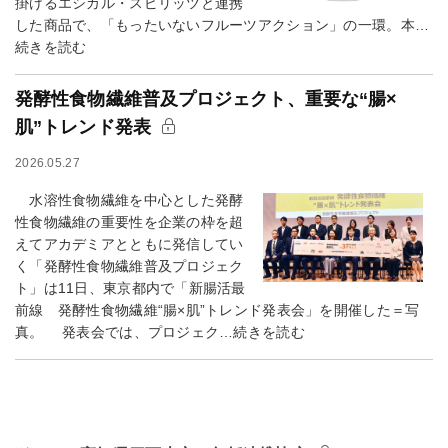
掛けるエシカル・スピリッツと連携
した商品で、「もったいないフルーツアクション」の一環。本…
続きを読む
発酵性食物繊維普及プロジェクト、重要な“腸×
肌”トレンド発表
2026.05.27
水溶性食物繊維を中心とした発酵
性食物繊維の重要性を企業の枠を超
えてアカデミアとともに発信してい
く「発酵性食物繊維普及プロジェク
ト」は11日、東京都内で「新腸活最
前線 発酵性食物繊維“腸×肌”トレンド発表会」を開催した＝写
真。 発表会では、プロジェク…続きを読む