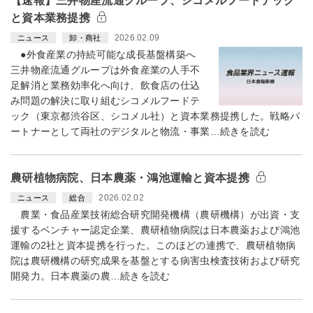
【速報】三井物産流通グループ、シコメルフードテック
と資本業務提携
2026.02.09
ニュース
卸・商社
●外食産業の持続可能な成長基盤構築へ
三井物産流通グループは外食産業の人手不
足解消と業務効率化へ向け、飲食店の仕込
み問題の解決に取り組むシコメルフードテ
ック（東京都渋谷区、シコメル社）と資本業務提携した。戦略パ
ートナーとして両社のデジタルと物流・事業…続きを読む
農研植物病院、日本農薬・鴻池運輸と資本提携
2026.02.02
ニュース
総合
農業・食品産業技術総合研究開発機構（農研機構）が出資・支
援するベンチャー認定企業、農研植物病院は日本農薬および鴻池
運輸の2社と資本提携を行った。このほどの連携で、農研植物病
院は農研機構の研究成果を基盤とする病害虫検査技術および研究
開発力。日本農薬の農…続きを読む