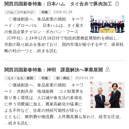
関西四国新春特集：日本ハム タイ合弁で豚肉加工
2026.01.29
ハム・ソーセージ
特集
◇価値創造へ、食品産業の挑戦 キーワ
ード：グローバル 日本ハムは、タイ最大
の食品企業チャロン・ポカパン・フーズ
（CPF社）と24年12月16日付で包括的業務提携契約を締結し、
共創の取り組みを進めており、国内市場が縮小する中で、成長戦
略の柱の一つと…続きを読む
関西四国新春特集：神明 課題解決へ事業展開
2026.01.29
コメ・もち・穀類
特集
卸・商社
◇価値創造へ、食品産業の挑戦 キーワ
ード：共創共存 地域振興 コメ卸業界を
取り巻く環境は、人口減や食生活の多様化
に伴う消費減に加え、農家高齢化や猛暑に
よる不作など、生産の持続可能性が揺らぐ
とともに、燃料費や物流費、人件費高騰も加わり、経営を圧迫。
…続きを読む