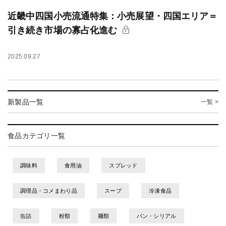
近畿中四国小売流通特集：小売展望・四国エリア＝
引き続き市場の寡占化進む
2025.09.27
新製品一覧
一覧 >
食品カテゴリ一覧
調味料
食用油
スプレッド
調理品・コメまわり品
スープ
冷凍食品
缶詰
粉類
麺類
パン・シリアル