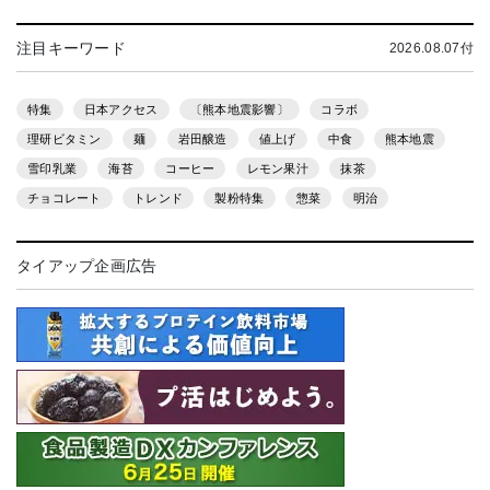
注目キーワード
2026.08.07付
特集
日本アクセス
〔熊本地震影響〕
コラボ
理研ビタミン
麺
岩田醸造
値上げ
中食
熊本地震
雪印乳業
海苔
コーヒー
レモン果汁
抹茶
チョコレート
トレンド
製粉特集
惣菜
明治
タイアップ企画広告