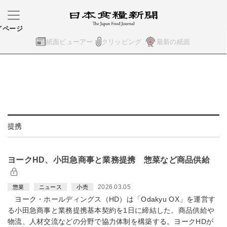
イページ
紙面ビューアー
クリッピング
最新の紙面
提携
ヨークHD、小田急商事と業務提携 惣菜など商品供給
2026.03.05
惣菜
ニュース
小売
ヨーク・ホールディングス（HD）は「Odakyu OX」を運営す
る小田急商事と業務提携基本契約を1日に締結した。商品供給や
物流、人材交流などの分野で協力体制を構築する。ヨークHDが