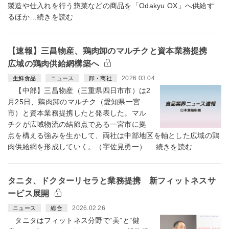
製造や仕入れを行う惣菜などの商品を「Odakyu OX」へ供給す
るほか…続きを読む
【速報】三昌物産、鶏肉卸のマルチクと資本業務提携
広域の鶏肉供給網構築へ
2026.03.04
生鮮食品
ニュース
卸・商社
【中部】三昌物産（三重県四日市市）は2
月25日、鶏肉卸のマルチク（愛知県一宮
市）と資本業務提携したと発表した。マル
チクが広域物流の結節点である一宮市に拠
点を構える強みを生かして、両社は中部地区を軸とした広域の鶏
肉供給網を形成していく。（宇佐見勇一） …続きを読む
タニタ、ドクターリセラと業務提携 新フィットネスサ
ービス展開
2026.02.26
ニュース
総合
タニタはフィットネス分野で“美”と“健