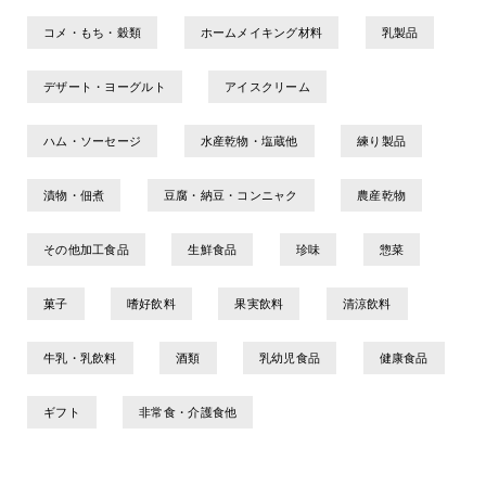
コメ・もち・穀類
ホームメイキング材料
乳製品
デザート・ヨーグルト
アイスクリーム
ハム・ソーセージ
水産乾物・塩蔵他
練り製品
漬物・佃煮
豆腐・納豆・コンニャク
農産乾物
その他加工食品
生鮮食品
珍味
惣菜
菓子
嗜好飲料
果実飲料
清涼飲料
牛乳・乳飲料
酒類
乳幼児食品
健康食品
ギフト
非常食・介護食他