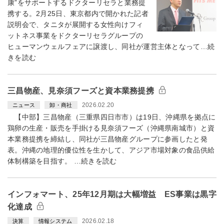
康”をサポートするドクターリセラと業務提
携する。2月25日、東京都内で開かれた記者
説明会で、タニタが展開する女性向けフィ
ットネス事業をドクターリセラグループの
ヒューマンウェルフェアに譲渡し、同社が運営主体となって…続
きを読む
三昌物産、見奈須フーズと資本業務提携
2026.02.20
ニュース
卸・商社
【中部】三昌物産（三重県四日市市）は19日、沖縄県を拠点に
鶏卵の生産・販売を手掛ける見奈須フーズ（沖縄県南城市）と資
本業務提携を締結し、同社が三昌物産グループに参画したと発
表。沖縄の地理的優位性を生かして、アジア市場対象の食品供給
体制構築を目指す。 …続きを読む
インフォマート、25年12月期は大幅増益 ES事業は黒字
化達成
2026.02.18
決算
情報システム