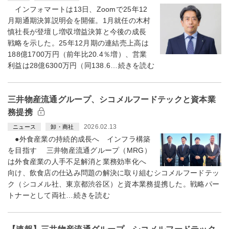
インフォマートは13日、Zoomで25年12
月期通期決算説明会を開催。1月就任の木村
慎社長が登壇し増収増益決算と今後の成長
戦略を示した。25年12月期の連結売上高は
188億1700万円（前年比20.4％増）、営業
利益は28億6300万円（同138.6…続きを読む
三井物産流通グループ、シコメルフードテックと資本業
務提携
2026.02.13
ニュース
卸・商社
●外食産業の持続的成長へ インフラ構築
を目指す 三井物産流通グループ（MRG）
は外食産業の人手不足解消と業務効率化へ
向け、飲食店の仕込み問題の解決に取り組むシコメルフードテッ
ク（シコメル社、東京都渋谷区）と資本業務提携した。戦略パー
トナーとして両社…続きを読む