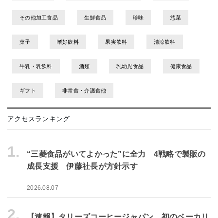
その他加工食品
生鮮食品
珍味
惣菜
菓子
嗜好飲料
果実飲料
清涼飲料
牛乳・乳飲料
酒類
乳幼児食品
健康食品
ギフト
非常食・介護食他
アクセスランキング
1.
“三菱食品がいてよかった”に全力 4戦略で製販の
成長支援 伊藤社長が方針示す
2026.08.07
2.
【速報】タリーズコーヒージャパン、初のベーカリ