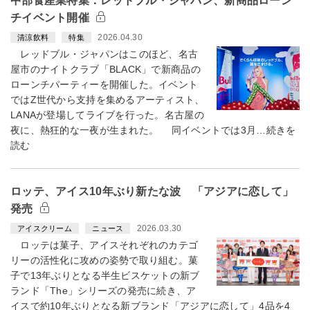
中部食産業特集：レッドブル・ジャパン、新商品ローン
チイベント開催
2026.04.30
清涼飲料
特集
レッドブル・ジャパンはこのほど、名古
屋市のナイトクラブ「BLACK」で新商品の
ローンチパーティーを開催した。イベント
ではZ世代から支持を集めるアーティスト、
LANAが登場してライブを行った。名古屋の
夜に、熱狂的な一夜が生まれた。 同イベントでは3月…続きを
読む
ロッテ、アイス10年ぶり新たな波 「アジアに恋して」
発売
2026.03.30
アイスクリーム
ニュース
ロッテは菓子、アイスそれぞれのカテゴ
リーの活性化に攻めの姿勢で取り組む。菓
子で13年ぶりとなる半生ビスケットの新ブ
ランド「The」シリーズの発売に続き、ア
イスで約10年ぶりとなる新ブランド「アジアに恋して」4品を4