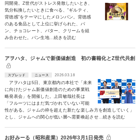
同開発。Z世代がストレス発散したいとき、
気分転換したいときに食べる、”ギルティ、
背徳感”をテーマにしたメロンパン。背徳感
のある食品として上位に挙げられた、パ
ン、チョコレート、バター、クリームを組
み合わせた。パン生地…続きを読む
アヲハタ、ジャムで新価値創造 初の書籍化とZ世代共創
2026.03.18
スプレッド
ニュース
アヲハタは5日、東京都内の本社で「未来
に向けたジャム新価値創造のための事業戦
略発表会」を開催した。上田敏哉社長は
「フルーツにはまだ気づかれていない可能
性がある。ジャムの枠を超えた新たな楽しみ方を創造していく」
とし、ジャムへの関心が低い層へ需要喚起させ…続きを読む
お好みーる（昭和産業）2026年3月1日発売