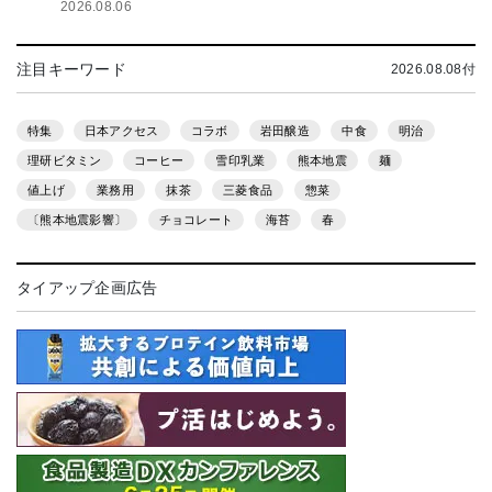
2026.08.06
注目キーワード
2026.08.08付
特集
日本アクセス
コラボ
岩田醸造
中食
明治
理研ビタミン
コーヒー
雪印乳業
熊本地震
麺
値上げ
業務用
抹茶
三菱食品
惣菜
〔熊本地震影響〕
チョコレート
海苔
春
タイアップ企画広告