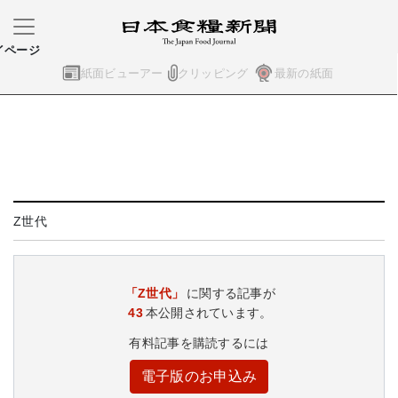
イページ
紙面ビューアー
クリッピング
最新の紙面
Z世代
「Z世代」
に関する記事が
43
本公開されています。
有料記事を購読するには
電子版のお申込み