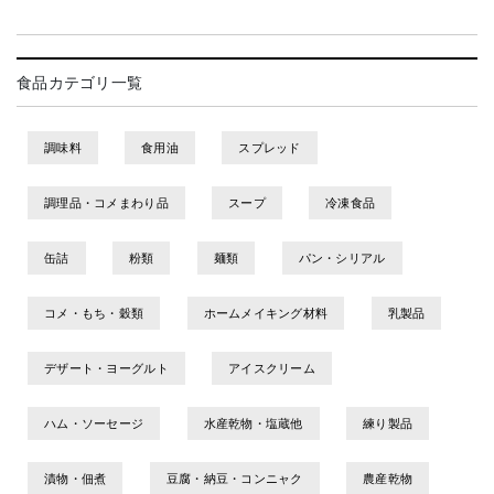
食品カテゴリ一覧
調味料
食用油
スプレッド
調理品・コメまわり品
スープ
冷凍食品
缶詰
粉類
麺類
パン・シリアル
コメ・もち・穀類
ホームメイキング材料
乳製品
デザート・ヨーグルト
アイスクリーム
ハム・ソーセージ
水産乾物・塩蔵他
練り製品
漬物・佃煮
豆腐・納豆・コンニャク
農産乾物