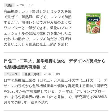
2026.03.17
粉類
商品概要：カット野菜と水とミックスを袋
で混ぜて、耐熱皿に広げて、レンジで加熱
するだけ。簡便レシピでお好み焼のような
ワンプレーとご飯ができる。穀物のプロフ
ェッショナルの知識と技術力を生かしたこ
だわりの配合で、レンジ加熱だけで口溶け
の良いふわとろ食感に仕上…続きを読む
日包工・工科大、産学連携を強化 デザインの視点から
包装機械産業再定義
2026.03.09
ニュース
機械・資材
日本包装機械工業会（日包工）と東京工科大学（工科大）は、デ
ザインの視点から包装機械産業の価値を再定義する産学共同研究
を2025年から本格始動している。テーマは「デザインアプロー
チによる包装業界の魅力の抽出と発信」で、研究期間は2028年3
月までの約3年…続きを読む