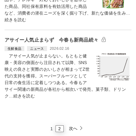
た商品、同社保有原料を有効活用した商品
など、消費者の潜在ニーズを深く掘り下げ、新たな価値を生み…
続きを読む
アサイー人気止まらず 今春も新商品続々
2026.02.16
生鮮食品
ニュース
アサイー人気が止まらない。もともと健
康・美容の側面から注目されて以降、SNS
映えの良さと実際のおいしさが相まってZ世
代の支持を獲得。スーパーフルーツとして
日常の食生活に定着しつつある。今春もア
サイー関連の新商品が各社から相次いで発売。菓子類、ドリン
ク…続きを読む
次へ
2
1