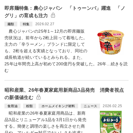
即席麺特集：農心ジャパン 「トゥーンバ」躍進 「ノ
グリ」の育成も注力
2026.02.27
麺類
特集
農心ジャパンの25年1～12月の即席麺販
売状況は、前年から2桁上回って着地した。
主力の「辛ラーメン」ブランドに限定して
も、2桁を超える実績となっており、同社の
成長軌道が続いているとみられる。また、
25年は年間売上高が初めて200億円を突破した。26年…続きを読
む
昭和産業、26年春夏家庭用新商品3品発売 消費者視点
の新価値生む
2026.02.25
食用油
粉類
ホームメイキング材料
ニュース
昭和産業の26年春夏家庭用商品は、新商
品3品とリニューアル1品を3月1日から発売
する。簡便と調理の楽しさを両立させた商
品や、アレルギー対応でおいしさを追求し