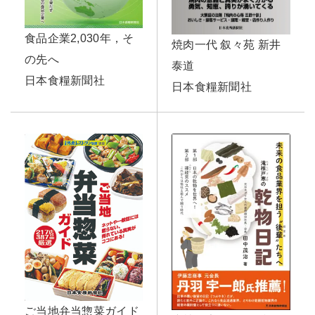
食品企業2,030年，そ
焼肉一代 叙々苑 新井
の先へ
泰道
日本食糧新聞社
日本食糧新聞社
ご当地弁当惣菜ガイド