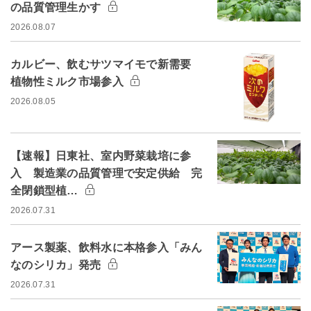
の品質管理生かす
2026.08.07
カルビー、飲むサツマイモで新需要
植物性ミルク市場参入
2026.08.05
【速報】日東社、室内野菜栽培に参
入 製造業の品質管理で安定供給 完
全閉鎖型植…
2026.07.31
アース製薬、飲料水に本格参入「みん
なのシリカ」発売
2026.07.31