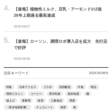
4.
【速報】植物性ミルク、豆乳・アーモンドの2強
26年上期過去最高達成
2026.08.07
5.
【速報】ローソン、調理ロボ導入店を拡大 先行店
で好評
2026.08.06
注目キーワード
2026.08.08付
特集
日本アクセス
コラボ
岩田醸造
中食
明治
理研ビタミン
コーヒー
雪印乳業
熊本地震
麺
値上げ
業務用
抹茶
三菱食品
惣菜
〔熊本地震影響〕
チョコレート
海苔
春