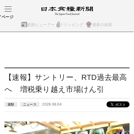
イページ
紙面ビューアー
クリッピング
最新の紙面
【速報】サントリー、RTD過去最高
へ 増税乗り越え市場けん引
2026.06.04
酒類
ニュース