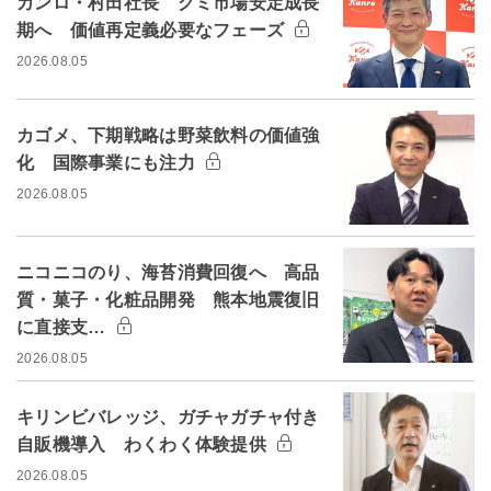
カンロ・村田社長 グミ市場安定成長
期へ 価値再定義必要なフェーズ
2026.08.05
カゴメ、下期戦略は野菜飲料の価値強
化 国際事業にも注力
2026.08.05
ニコニコのり、海苔消費回復へ 高品
質・菓子・化粧品開発 熊本地震復旧
に直接支…
2026.08.05
キリンビバレッジ、ガチャガチャ付き
自販機導入 わくわく体験提供
2026.08.05