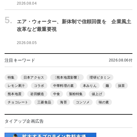
2026.08.04
5.
エア・ウォーター、新体制で信頼回復を 企業風土
改革など最重要視
2026.08.05
注目キーワード
2026.08.06付
特集
日本アクセス
〔熊本地震影響〕
理研ビタミン
レモン果汁
コラボ
中華料理の素
本みりん
麺
抹茶
熊本地震
岩田醸造
中食
製粉特集
値上げ
チョコレート
三菱食品
海苔
コンソメ
味の素
タイアップ企画広告