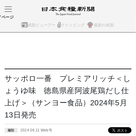
イページ
紙面ビューアー
クリッピング
最新の紙面
サッポロ一番 プレミアリッチ＜し
ょうゆ味 徳島県産阿波尾鶏だし仕
上げ＞（サンヨー食品）2024年5月
13日発売
2024.06.11 Web号
麺類