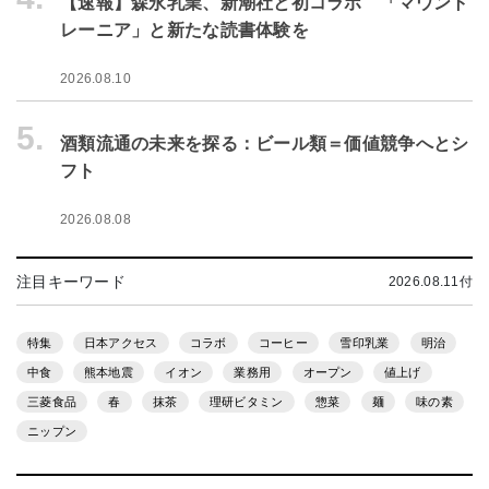
【速報】森永乳業、新潮社と初コラボ 「マウント
レーニア」と新たな読書体験を
2026.08.10
5.
酒類流通の未来を探る：ビール類＝価値競争へとシ
フト
2026.08.08
注目キーワード
2026.08.11付
特集
日本アクセス
コラボ
コーヒー
雪印乳業
明治
中食
熊本地震
イオン
業務用
オープン
値上げ
三菱食品
春
抹茶
理研ビタミン
惣菜
麺
味の素
ニップン