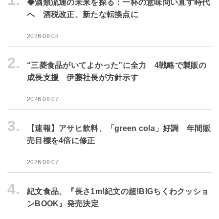
◆酒類流通の未来を探る：一杯の意味問い直す時代
へ 酒税改正、新たな転換点に
2026.08.08
2.
“三菱食品がいてよかった”に全力 4戦略で製販の
成長支援 伊藤社長が方針示す
2026.08.07
3.
【速報】アサヒ飲料、「green cola」好調 年間販
売目標を4倍に修正
2026.08.07
4.
紀文食品、『長さ1m!紀文の超!BIGちくわクッショ
ンBOOK』発売決定