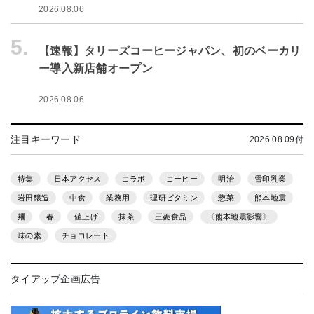
2026.08.06
5.
【速報】タリーズコーヒージャパン、初のベーカリ
ー導入新店舗オープン
2026.08.06
注目キーワード
2026.08.09付
特集
日本アクセス
コラボ
コーヒー
明治
雪印乳業
岩田醸造
中食
業務用
理研ビタミン
惣菜
熊本地震
麺
春
値上げ
抹茶
三菱食品
〔熊本地震影響〕
味の素
チョコレート
タイアップ企画広告