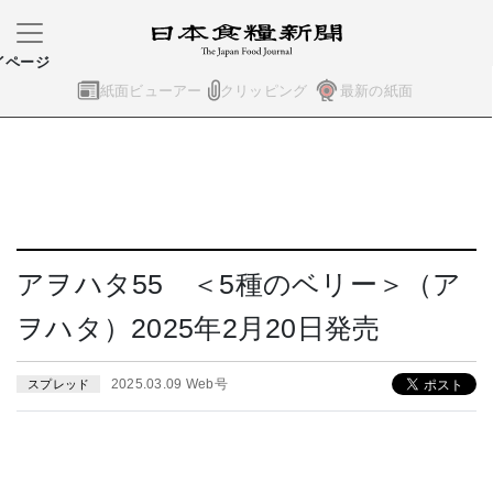
イページ
紙面ビューアー
クリッピング
最新の紙面
アヲハタ55 ＜5種のベリー＞（ア
ヲハタ）2025年2月20日発売
2025.03.09 Web号
スプレッド