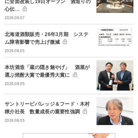
に全面改装し19日オープン 酒造りの
心伝…
2026.08.07
北海道酒類販売・26年3月期 システ
ム障害影響で売上げ微減
2026.08.05
本坊酒造「蔵の隠き魅やげ」 酒屋が
選ぶ焼酎大賞で最優秀大賞に
2026.08.05
サントリービバレッジ＆フード・木村
穣介社長 数量成長の重要性強調
2026.08.05