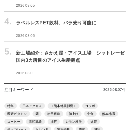
2026.08.05
4.
ラベルレスPET飲料、バラ売り可能に
2026.08.05
5.
新工場紹介：さかえ屋・アイス工場 シャトレーゼ
国内3カ所目のアイス生産拠点
2026.08.01
注目キーワード
2026.08.07付
特集
日本アクセス
〔熊本地震影響〕
コラボ
理研ビタミン
麺
岩田醸造
値上げ
中食
熊本地震
コーヒー
雪印乳業
海苔
レモン果汁
抹茶
チョコレート
トレンド
製粉特集
惣菜
明治