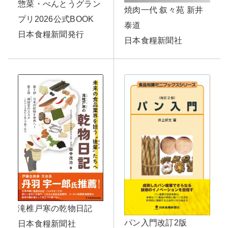
惣菜・べんとうグラン
焼肉一代 叙々苑 新井
プリ2026公式BOOK
泰道
日本食糧新聞発行
日本食糧新聞社
滝椎戸寒の乾物日記
パン入門改訂2版
日本食糧新聞社