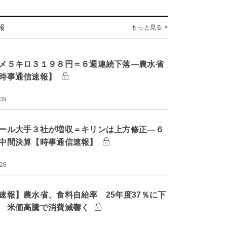
報
もっと見る >
メ５キロ３１９８円＝６週連続下落―農水省
時事通信速報】
:39
ール大手３社が増収＝キリンは上方修正―６
中間決算【時事通信速報】
:28
速報】農水省、食料自給率 25年度37％に下
 米価高騰で消費減響く