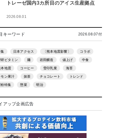
トレーゼ国内3カ所目のアイス生産拠点
2026.08.01
目キーワード
2026.08.07付
特集
日本アクセス
〔熊本地震影響〕
コラボ
理研ビタミン
麺
岩田醸造
値上げ
中食
熊本地震
コーヒー
雪印乳業
海苔
レモン果汁
抹茶
チョコレート
トレンド
製粉特集
惣菜
明治
イアップ企画広告