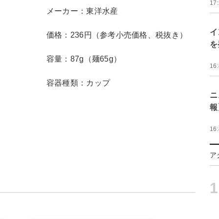
17
メーカー：東洋水産
イ
価格：236円（参考小売価格、税抜き）
を
容量：87g（麺65g）
16
容器種類：カップ
ニ
報
16
ア
1