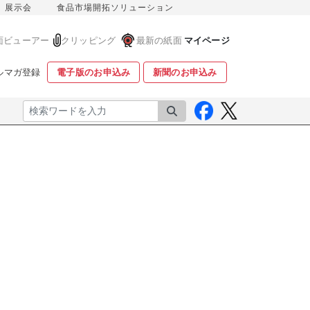
展示会
食品市場開拓ソリューション
面ビューアー
クリッピング
最新の紙面
マイページ
ルマガ登録
電子版のお申込み
新聞のお申込み
検索