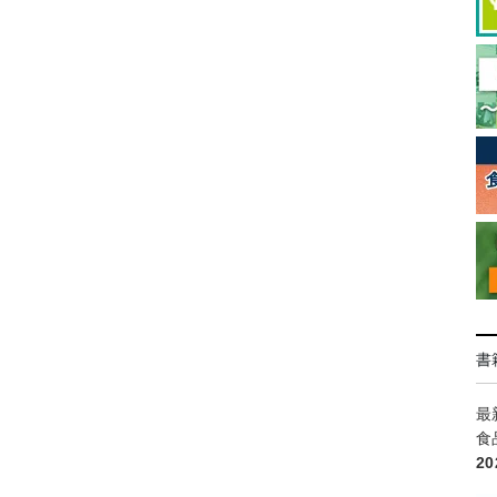
書
最
食
2