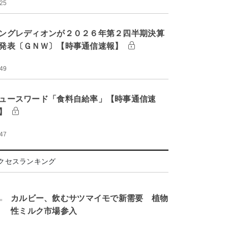
:25
ングレディオンが２０２６年第２四半期決算
発表〔ＧＮＷ〕【時事通信速報】
:49
ュースワード「食料自給率」【時事通信速
】
:47
クセスランキング
.
カルビー、飲むサツマイモで新需要 植物
性ミルク市場参入