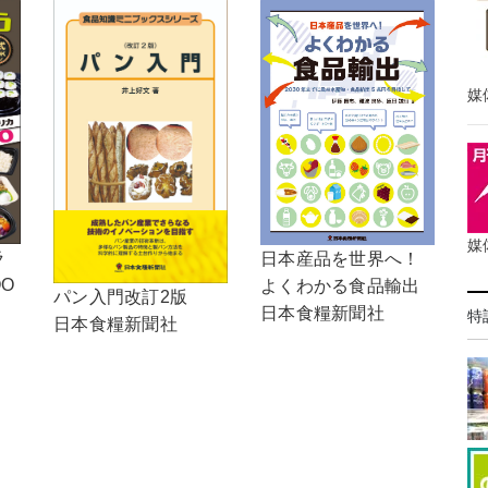
媒
媒
ラ
日本産品を世界へ！
OO
よくわかる食品輸出
パン入門改訂2版
日本食糧新聞社
特
日本食糧新聞社