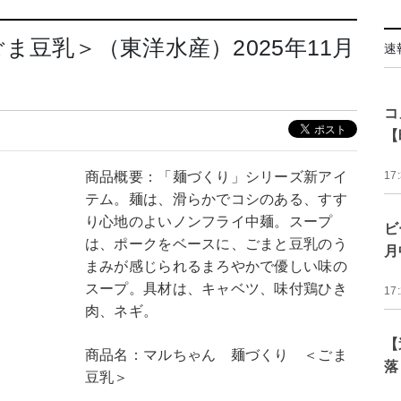
豆乳＞（東洋水産）2025年11月
速
コ
【
商品概要：「麺づくり」シリーズ新アイ
17
テム。麺は、滑らかでコシのある、すす
り心地のよいノンフライ中麺。スープ
ビ
は、ポークをベースに、ごまと豆乳のう
月
まみが感じられるまろやかで優しい味の
スープ。具材は、キャベツ、味付鶏ひき
17
肉、ネギ。
【
商品名：マルちゃん 麺づくり ＜ごま
落
豆乳＞