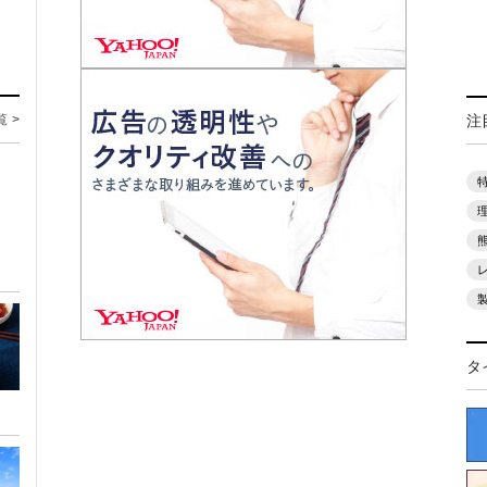
覧 >
注
タ