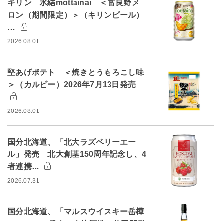
キリン 氷結mottainai ＜富良野メ
ロン（期間限定）＞（キリンビール）
…
2026.08.01
堅あげポテト ＜焼きとうもろこし味
＞（カルビー）2026年7月13日発売
2026.08.01
国分北海道、「北大ラズベリーエー
ル」発売 北大創基150周年記念し、4
者連携…
2026.07.31
国分北海道、「マルスウイスキー岳樺