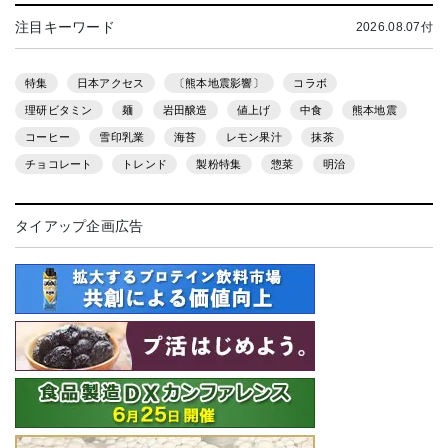
注目キーワード
2026.08.07付
特集
日本アクセス
〔熊本地震影響〕
コラボ
理研ビタミン
麺
岩田醸造
値上げ
中食
熊本地震
コーヒー
雪印乳業
海苔
レモン果汁
抹茶
チョコレート
トレンド
製粉特集
惣菜
明治
タイアップ企画広告