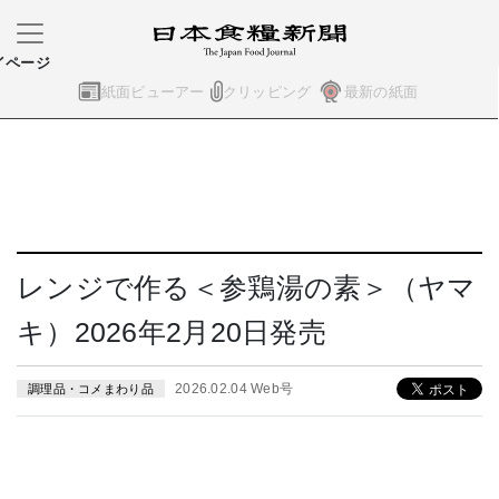
イページ
紙面ビューアー
クリッピング
最新の紙面
レンジで作る＜参鶏湯の素＞（ヤマ
キ）2026年2月20日発売
2026.02.04 Web号
調理品・コメまわり品