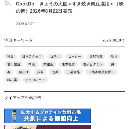
5.
CookDo きょうの大皿＜すき焼き肉豆腐用＞（味
の素）2026年8月22日発売
2026.08.09
注目キーワード
2026.08.10付
特集
日本アクセス
コラボ
コーヒー
雪印乳業
明治
岩田醸造
中食
業務用
熊本地震
理研ビタミン
麺
春
値上げ
抹茶
惣菜
三菱食品
〔熊本地震影響〕
味の素
チョコレート
タイアップ企画広告