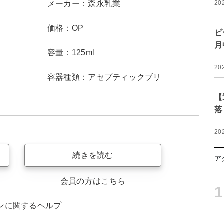
メーカー：森永乳業
20
価格：OP
ビ
月
容量：125ml
20
容器種類：アセプティックブリ
【
落
20
続きを読む
ア
会員の方はこちら
1
ンに関するヘルプ