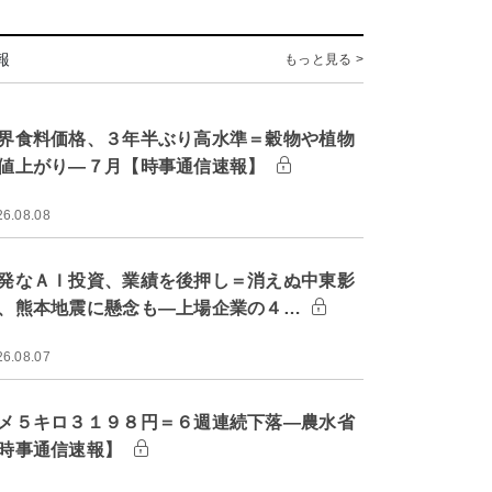
報
もっと見る >
界食料価格、３年半ぶり高水準＝穀物や植物
値上がり―７月【時事通信速報】
26.08.08
発なＡＩ投資、業績を後押し＝消えぬ中東影
、熊本地震に懸念も―上場企業の４…
26.08.07
メ５キロ３１９８円＝６週連続下落―農水省
時事通信速報】