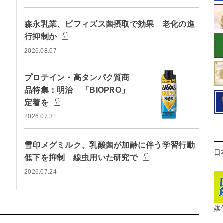
森永乳業、ビフィズス菌摂取で効果 老化の進
行抑制か
2026.08.07
プロテイン・高タンパク質商
品特集：明治 「BIOPRO」
定着を
2026.07.31
雪印メグミルク、乳酸菌が加齢に伴う学習行動
日
低下を抑制 線虫用いた研究で
2026.07.24
媒