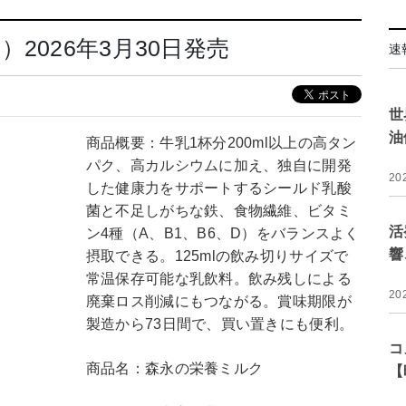
2026年3月30日発売
速
世
油
商品概要：牛乳1杯分200ml以上の高タン
パク、高カルシウムに加え、独自に開発
20
した健康力をサポートするシールド乳酸
菌と不足しがちな鉄、食物繊維、ビタミ
活
ン4種（A、B1、B6、D）をバランスよく
響
摂取できる。125mlの飲み切りサイズで
常温保存可能な乳飲料。飲み残しによる
20
廃棄ロス削減にもつながる。賞味期限が
製造から73日間で、買い置きにも便利。
コ
商品名：森永の栄養ミルク
【