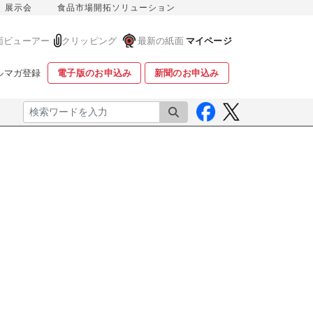
展示会
食品市場開拓ソリューション
面ビューアー
クリッピング
最新の紙面
マイページ
ルマガ登録
電子版のお申込み
新聞のお申込み
検索