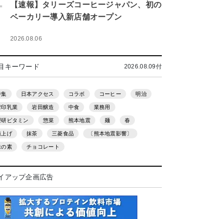
.
【速報】タリーズコーヒージャパン、初の
ベーカリー導入新店舗オープン
2026.08.06
目キーワード
2026.08.09付
特集
日本アクセス
コラボ
コーヒー
明治
雪印乳業
岩田醸造
中食
業務用
理研ビタミン
惣菜
熊本地震
麺
春
値上げ
抹茶
三菱食品
〔熊本地震影響〕
味の素
チョコレート
イアップ企画広告