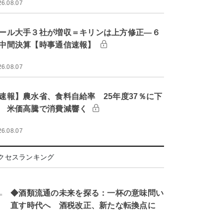
26.08.07
ール大手３社が増収＝キリンは上方修正―６
中間決算【時事通信速報】
26.08.07
速報】農水省、食料自給率 25年度37％に下
 米価高騰で消費減響く
26.08.07
クセスランキング
.
◆酒類流通の未来を探る：一杯の意味問い
直す時代へ 酒税改正、新たな転換点に