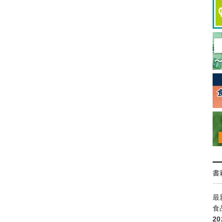
書
最
食
2