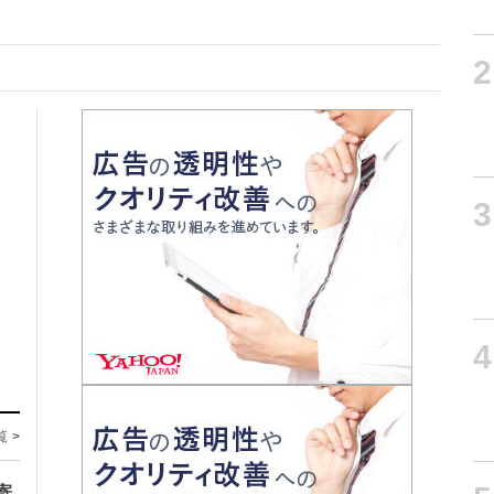
2
3
4
覧 >
寄