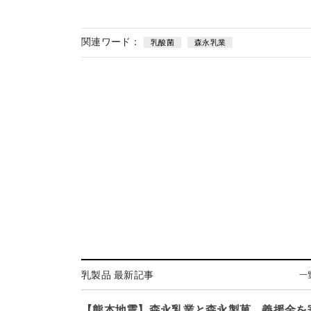
関連ワード：
乳酸菌
森永乳業
乳製品 最新記事
一
【熊本地震】森永乳業と森永製菓、義援金を