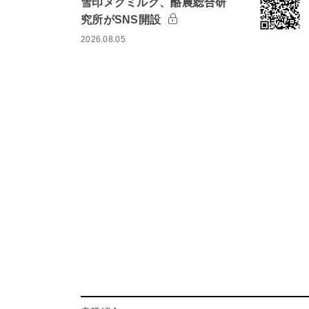
雪印メグミルク、酪農総合研
究所がSNS開設
2026.08.05