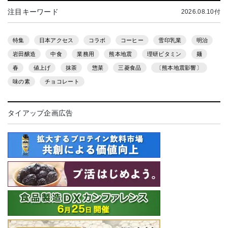
注目キーワード
2026.08.10付
特集
日本アクセス
コラボ
コーヒー
雪印乳業
明治
岩田醸造
中食
業務用
熊本地震
理研ビタミン
麺
春
値上げ
抹茶
惣菜
三菱食品
〔熊本地震影響〕
味の素
チョコレート
タイアップ企画広告