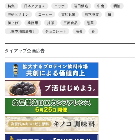
特集
日本アクセス
コラボ
岩田醸造
中食
明治
理研ビタミン
コーヒー
雪印乳業
熊本地震
麺
値上げ
業務用
抹茶
三菱食品
惣菜
〔熊本地震影響〕
チョコレート
海苔
春
タイアップ企画広告