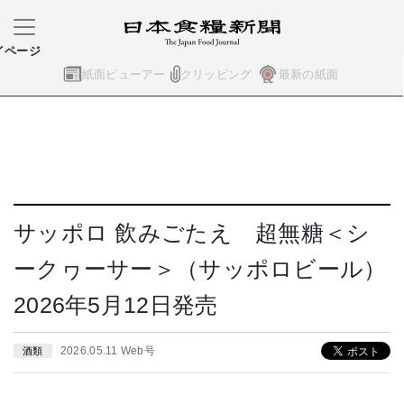
イページ
紙面ビューアー
クリッピング
最新の紙面
サッポロ 飲みごたえ 超無糖＜シ
ークヮーサー＞（サッポロビール）
2026年5月12日発売
2026.05.11 Web号
酒類