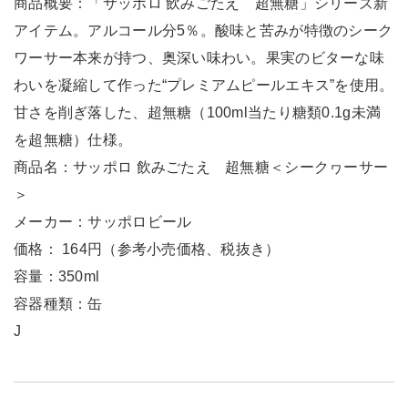
商品概要：「サッポロ 飲みごたえ 超無糖」シリーズ新
アイテム。アルコール分5％。酸味と苦みが特徴のシーク
ワーサー本来が持つ、奥深い味わい。果実のビターな味
わいを凝縮して作った“プレミアムピールエキス”を使用。
甘さを削ぎ落した、超無糖（100ml当たり糖類0.1g未満
を超無糖）仕様。
商品名：サッポロ 飲みごたえ 超無糖＜シークヮーサー
＞
メーカー：サッポロビール
価格： 164円（参考小売価格、税抜き）
容量：350ml
容器種類：缶
J