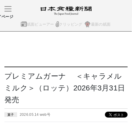
イページ
紙面ビューアー
クリッピング
最新の紙面
プレミアムガーナ ＜キャラメル
ミルク＞（ロッテ）2026年3月31日
発売
2026.05.14 web号
菓子