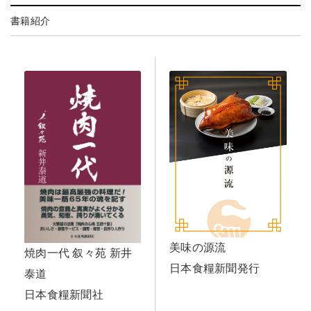
書籍紹介
美味の源流
焼肉一代 叙々苑 新井
日本食糧新聞発行
泰道
日本食糧新聞社