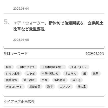
2026.08.04
5.
エア・ウォーター、新体制で信頼回復を 企業風土
改革など最重要視
2026.08.05
注目キーワード
2026.08.06付
特集
日本アクセス
〔熊本地震影響〕
理研ビタミン
レモン果汁
コラボ
中華料理の素
本みりん
麺
抹茶
熊本地震
岩田醸造
中食
製粉特集
値上げ
チョコレート
三菱食品
海苔
コンソメ
味の素
タイアップ企画広告