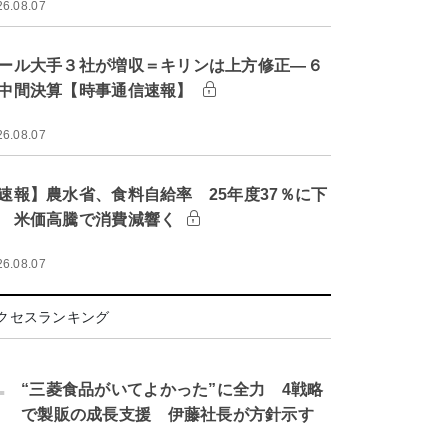
26.08.07
ール大手３社が増収＝キリンは上方修正―６
中間決算【時事通信速報】
26.08.07
速報】農水省、食料自給率 25年度37％に下
 米価高騰で消費減響く
26.08.07
クセスランキング
.
“三菱食品がいてよかった”に全力 4戦略
で製販の成長支援 伊藤社長が方針示す