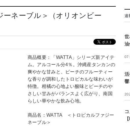
ァジーネーブル＞（オリオンビー
速
世
油
商品概要：「WATTA」シリーズ新アイテ
07
ム。アルコール分4％。沖縄産タンカンの
爽やかな甘みと、ピーチのフルーティー
活
な香りが調和したトロピカルな味わいが
響
特徴。柑橘の心地よい酸味とピーチのや
さしい甘みがバランスよく広がり、南国
20
らしい華やかな飲み心地。
コ
商品名：WATTA ＜トロピカルファジー
【
ネーブル＞