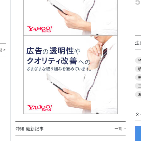
5
注
覧 >
タ
沖縄 最新記事
一覧 >