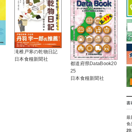
滝椎戸寒の乾物日記
日本食糧新聞社
都道府県DataBook20
25
日本食糧新聞社
書
最
食
2