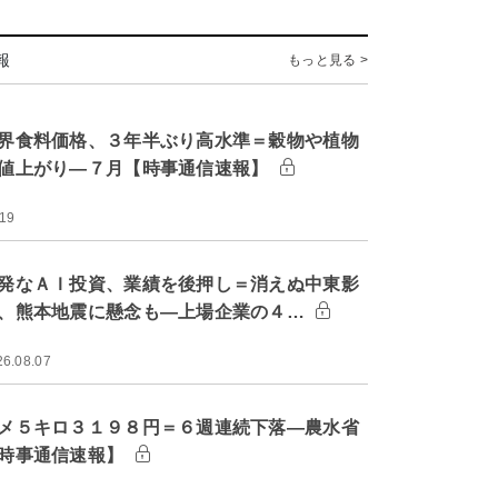
報
もっと見る >
界食料価格、３年半ぶり高水準＝穀物や植物
値上がり―７月【時事通信速報】
:19
発なＡＩ投資、業績を後押し＝消えぬ中東影
、熊本地震に懸念も―上場企業の４…
26.08.07
メ５キロ３１９８円＝６週連続下落―農水省
時事通信速報】