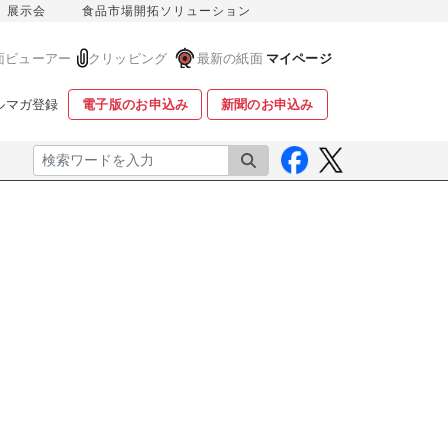
展示会
食品市場開拓ソリューション
面ビューアー
クリッピング
最新の紙面
マイページ
ルマガ登録
電子版のお申込み
新聞のお申込み
検索