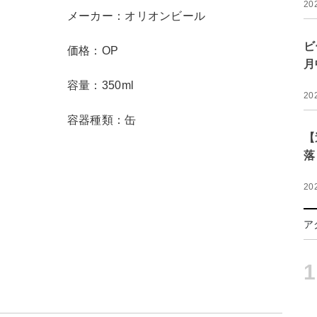
20
メーカー：オリオンビール
ビ
価格：OP
月
容量：350ml
20
容器種類：缶
【
落
20
ア
1