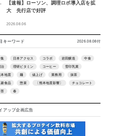
.
【速報】ローソン、調理ロボ導入店を拡
大 先行店で好評
2026.08.06
目キーワード
2026.08.08付
特集
日本アクセス
コラボ
岩田醸造
中食
明治
理研ビタミン
コーヒー
雪印乳業
熊本地震
麺
値上げ
業務用
抹茶
三菱食品
惣菜
〔熊本地震影響〕
チョコレート
海苔
春
イアップ企画広告