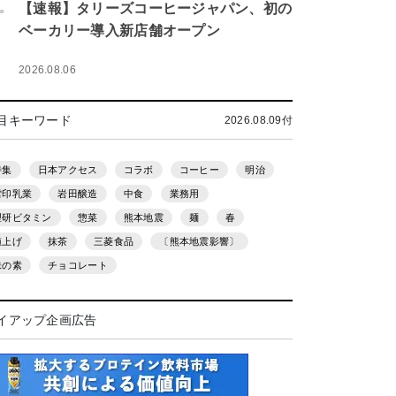
.
【速報】タリーズコーヒージャパン、初の
ベーカリー導入新店舗オープン
2026.08.06
目キーワード
2026.08.09付
特集
日本アクセス
コラボ
コーヒー
明治
雪印乳業
岩田醸造
中食
業務用
理研ビタミン
惣菜
熊本地震
麺
春
値上げ
抹茶
三菱食品
〔熊本地震影響〕
味の素
チョコレート
イアップ企画広告