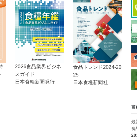
2026食品業界ビジネ
時
食品トレンド2024-20
スガイド
ッ
25
日本食糧新聞発行
日本食糧新聞社
書
最
食
2