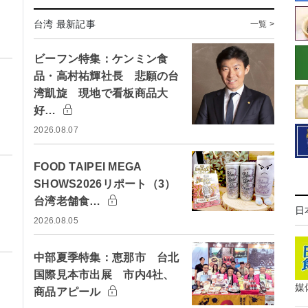
台湾 最新記事
一覧 >
ビーフン特集：ケンミン食
品・高村祐輝社長 悲願の台
湾凱旋 現地で看板商品大
好…
2026.08.07
FOOD TAIPEI MEGA
SHOWS2026リポート（3）
台湾老舗食…
日
2026.08.05
中部夏季特集：恵那市 台北
国際見本市出展 市内4社、
媒
商品アピール