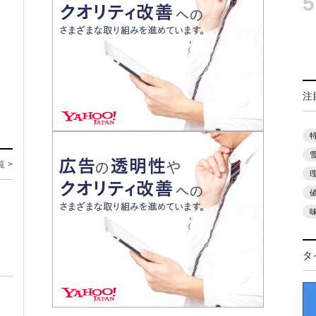
5
注
覧 >
タ