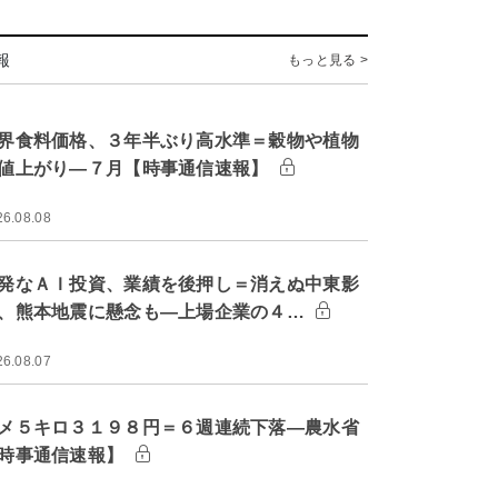
報
もっと見る >
界食料価格、３年半ぶり高水準＝穀物や植物
値上がり―７月【時事通信速報】
26.08.08
発なＡＩ投資、業績を後押し＝消えぬ中東影
、熊本地震に懸念も―上場企業の４…
26.08.07
メ５キロ３１９８円＝６週連続下落―農水省
時事通信速報】