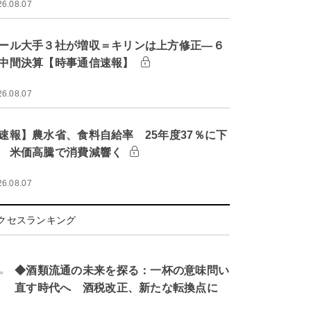
26.08.07
ール大手３社が増収＝キリンは上方修正―６
中間決算【時事通信速報】
26.08.07
速報】農水省、食料自給率 25年度37％に下
 米価高騰で消費減響く
26.08.07
クセスランキング
.
◆酒類流通の未来を探る：一杯の意味問い
直す時代へ 酒税改正、新たな転換点に