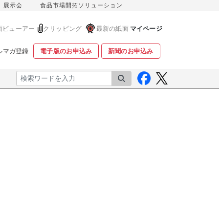
展示会
食品市場開拓ソリューション
面ビューアー
クリッピング
最新の紙面
マイページ
ルマガ登録
電子版のお申込み
新聞のお申込み
検索