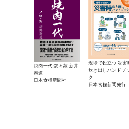
現場で役立つ 災害
焼肉一代 叙々苑 新井
炊き出しハンドブ
泰道
ク
日本食糧新聞社
日本食糧新聞発行