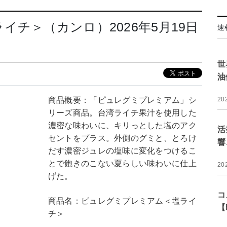
チ＞（カンロ）2026年5月19日
速
世
油
商品概要：「ピュレグミプレミアム」シ
20
リーズ商品。台湾ライチ果汁を使用した
濃密な味わいに、キリっとした塩のアク
活
セントをプラス。外側のグミと、とろけ
響
だす濃密ジュレの塩味に変化をつけるこ
とで飽きのこない夏らしい味わいに仕上
20
げた。
コ
商品名：ピュレグミプレミアム＜塩ライ
【
チ＞