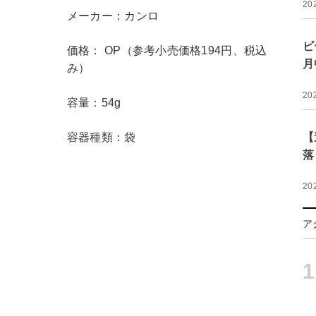
20
メーカー：カンロ
ビ
価格： OP（参考小売価格194円、税込
月
み）
20
容量：54g
容器種類：袋
【
落
20
ア
1