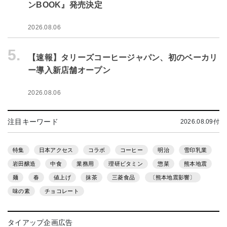
ンBOOK』発売決定
2026.08.06
5.
【速報】タリーズコーヒージャパン、初のベーカリ
ー導入新店舗オープン
2026.08.06
注目キーワード
2026.08.09付
特集
日本アクセス
コラボ
コーヒー
明治
雪印乳業
岩田醸造
中食
業務用
理研ビタミン
惣菜
熊本地震
麺
春
値上げ
抹茶
三菱食品
〔熊本地震影響〕
味の素
チョコレート
タイアップ企画広告