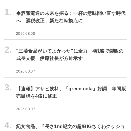
1.
◆酒類流通の未来を探る：一杯の意味問い直す時代
へ 酒税改正、新たな転換点に
2026.08.08
2.
“三菱食品がいてよかった”に全力 4戦略で製販の
成長支援 伊藤社長が方針示す
2026.08.07
3.
【速報】アサヒ飲料、「green cola」好調 年間販
売目標を4倍に修正
2026.08.07
4.
紀文食品、『長さ1m!紀文の超!BIGちくわクッショ