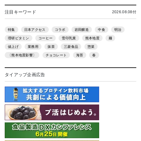
注目キーワード
2026.08.08付
特集
日本アクセス
コラボ
岩田醸造
中食
明治
理研ビタミン
コーヒー
雪印乳業
熊本地震
麺
値上げ
業務用
抹茶
三菱食品
惣菜
〔熊本地震影響〕
チョコレート
海苔
春
タイアップ企画広告