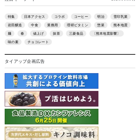
特集
日本アクセス
コラボ
コーヒー
明治
雪印乳業
岩田醸造
中食
業務用
理研ビタミン
惣菜
熊本地震
麺
春
値上げ
抹茶
三菱食品
〔熊本地震影響〕
味の素
チョコレート
タイアップ企画広告