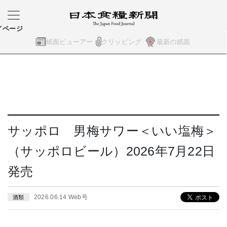
イページ
紙面ビューアー
クリッピング
最新の紙面
サッポロ 男梅サワー＜いい塩梅＞
（サッポロビール）2026年7月22日
発売
2026.06.14 Web号
酒類