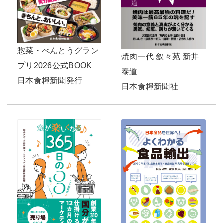
惣菜・べんとうグラン
焼肉一代 叙々苑 新井
プリ2026公式BOOK
泰道
日本食糧新聞発行
日本食糧新聞社