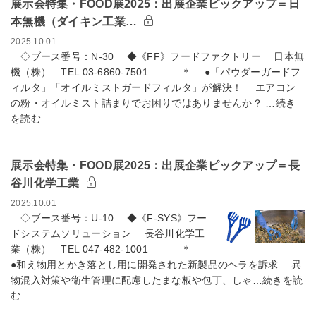
展示会特集・FOOD展2025：出展企業ピックアップ＝日
本無機（ダイキン工業…
2025.10.01
◇ブース番号：N-30 ◆《FF》フードファクトリー 日本無
機（株） TEL 03-6860-7501 ＊ ●「パウダーガードフ
ィルタ」「オイルミストガードフィルタ」が解決！ エアコン
の粉・オイルミスト詰まりでお困りではありませんか？ …続き
を読む
展示会特集・FOOD展2025：出展企業ピックアップ＝長
谷川化学工業
2025.10.01
◇ブース番号：U-10 ◆《F-SYS》フー
ドシステムソリューション 長谷川化学工
業（株） TEL 047-482-1001 ＊
●和え物用とかき落とし用に開発された新製品のヘラを訴求 異
物混入対策や衛生管理に配慮したまな板や包丁、しゃ…続きを読
む