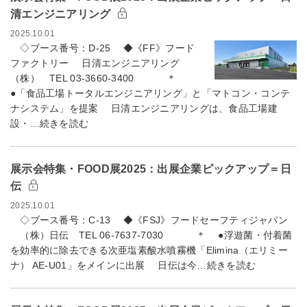
清エンジニアリング
2025.10.01
◇ブース番号：D-25 ◆《FF》フード
ファクトリー 日清エンジニアリング
（株） TEL 03-3660-3400 ＊
●「食品工場トータルエンジニアリング」と「マトコン・コンテ
ナシステム」を提案 日清エンジニアリングは、食品工場建
設・…続きを読む
展示会特集・FOOD展2025：出展企業ピックアップ＝日
伝
2025.10.01
◇ブース番号：C-13 ◆《FSJ》フードセーフティジャパン
（株）日伝 TEL 06-7637-7030 ＊ ●浮遊菌・付着菌
を効率的に除去できる次亜塩素酸水噴霧機「Elimina（エリミー
ナ） AE-U01」をメインに出展 日伝は今…続きを読む