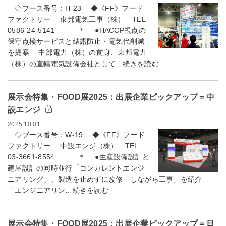
◇ブース番号：H-23 ◆《FF》フード
ファクトリー 東邦電気工事（株） TEL
0586-24-5141 ＊ ●HACCP視点の
保守点検サービスと結露防止・電気代削減
を提案 中部電力（株）の前身、東邦電力
（株）の直轄電気設備会社として…続きを読む
展示会特集・FOOD展2025：出展企業ピックアップ＝中
設エンジ
2025.10.01
◇ブース番号：W-19 ◆《FF》フード
ファクトリー 中設エンジ（株） TEL
03-3661-8554 ＊ ●生産設備設計と
建屋設計の同時並行「コンカレントエンジ
ニアリング」、製造を止めずに改修「しながら工事」を紹介
「エンジニアリン…続きを読む
展示会特集・FOOD展2025：出展企業ピックアップ＝日