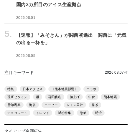
国内3カ所目のアイス生産拠点
2026.08.01
5.
【速報】「みそきん」が関西初進出 関西に「元気
の出る一杯を」
2026.08.05
注目キーワード
2026.08.07付
特集
日本アクセス
〔熊本地震影響〕
コラボ
理研ビタミン
麺
岩田醸造
値上げ
中食
熊本地震
雪印乳業
海苔
コーヒー
レモン果汁
抹茶
チョコレート
トレンド
製粉特集
惣菜
明治
タイアップ企画広告