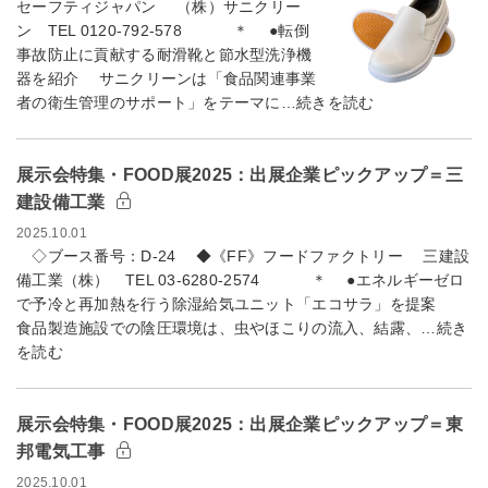
セーフティジャパン （株）サニクリー
ン TEL 0120-792-578 ＊ ●転倒
事故防止に貢献する耐滑靴と節水型洗浄機
器を紹介 サニクリーンは「食品関連事業
者の衛生管理のサポート」をテーマに…続きを読む
展示会特集・FOOD展2025：出展企業ピックアップ＝三
建設備工業
2025.10.01
◇ブース番号：D-24 ◆《FF》フードファクトリー 三建設
備工業（株） TEL 03-6280-2574 ＊ ●エネルギーゼロ
で予冷と再加熱を行う除湿給気ユニット「エコサラ」を提案
食品製造施設での陰圧環境は、虫やほこりの流入、結露、…続き
を読む
展示会特集・FOOD展2025：出展企業ピックアップ＝東
邦電気工事
2025.10.01