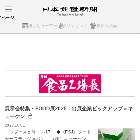
イページ
紙面ビューアー
クリッピング
最新の紙面
展示会特集・FOOD展2025：出展企業ピックアップ＝キ
ューケン
2025.10.01
◇ブース番号：U-17 ◆《FSJ》フード
セーフティジャパン （株）キューケン