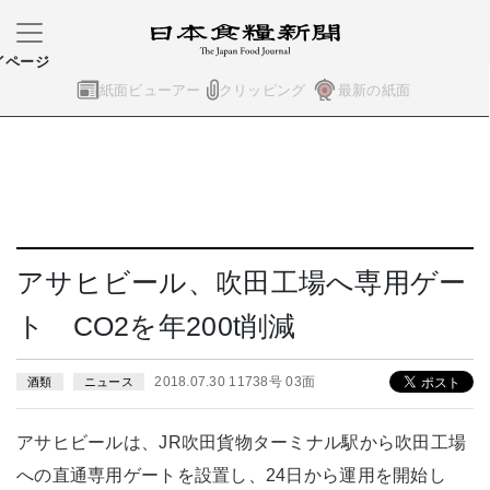
イページ
紙面ビューアー
クリッピング
最新の紙面
アサヒビール、吹田工場へ専用ゲー
ト CO2を年200t削減
2018.07.30 11738号 03面
酒類
ニュース
アサヒビールは、JR吹田貨物ターミナル駅から吹田工場
への直通専用ゲートを設置し、24日から運用を開始し