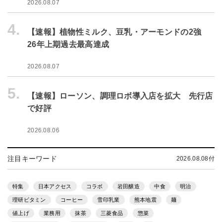
2026.08.07
4.
【速報】植物性ミルク、豆乳・アーモンドの2強
26年上期過去最高達成
2026.08.07
5.
【速報】ローソン、調理ロボ導入店を拡大 先行店
で好評
2026.08.06
注目キーワード
2026.08.08付
特集
日本アクセス
コラボ
岩田醸造
中食
明治
理研ビタミン
コーヒー
雪印乳業
熊本地震
麺
値上げ
業務用
抹茶
三菱食品
惣菜