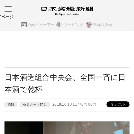
イページ
紙面ビューアー
クリッピング
最新の紙面
日本酒造組合中央会、全国一斉に日
本酒で乾杯
2018.10.10 11776号 08面
酒類
セミナー・催し