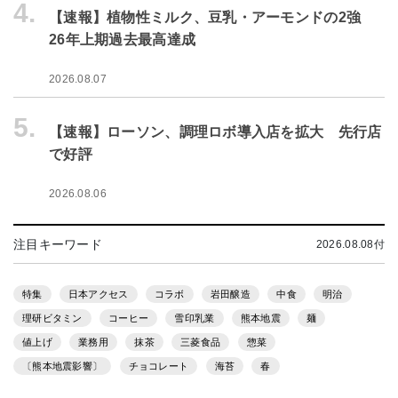
4.
【速報】植物性ミルク、豆乳・アーモンドの2強
26年上期過去最高達成
2026.08.07
5.
【速報】ローソン、調理ロボ導入店を拡大 先行店
で好評
2026.08.06
注目キーワード
2026.08.08付
特集
日本アクセス
コラボ
岩田醸造
中食
明治
理研ビタミン
コーヒー
雪印乳業
熊本地震
麺
値上げ
業務用
抹茶
三菱食品
惣菜
〔熊本地震影響〕
チョコレート
海苔
春