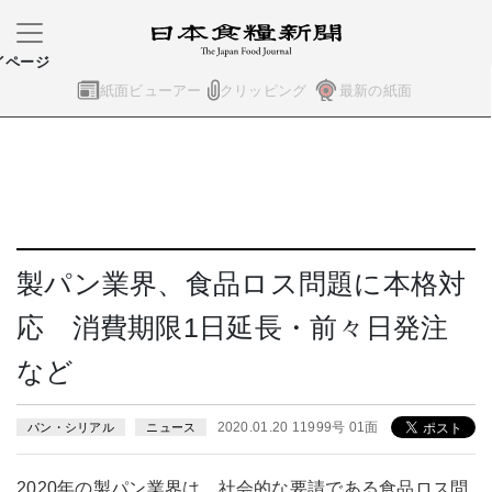
イページ
紙面ビューアー
クリッピング
最新の紙面
製パン業界、食品ロス問題に本格対
応 消費期限1日延長・前々日発注
など
2020.01.20 11999号 01面
パン・シリアル
ニュース
2020年の製パン業界は、社会的な要請である食品ロス問