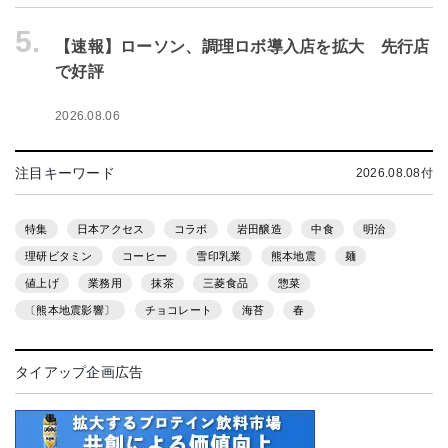
5.
【速報】ローソン、調理ロボ導入店を拡大 先行店
で好評
2026.08.06
注目キーワード
2026.08.08付
特集
日本アクセス
コラボ
岩田醸造
中食
明治
理研ビタミン
コーヒー
雪印乳業
熊本地震
麺
値上げ
業務用
抹茶
三菱食品
惣菜
〔熊本地震影響〕
チョコレート
海苔
春
タイアップ企画広告