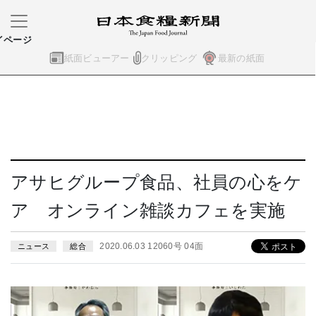
イページ
紙面ビューアー
クリッピング
最新の紙面
アサヒグループ食品、社員の心をケ
ア オンライン雑談カフェを実施
2020.06.03 12060号 04面
ニュース
総合