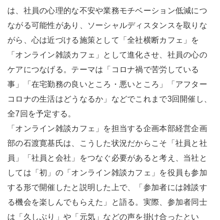
は、社員の心理的な不安や業務モチベーション低減につ
ながる可能性があり、ソーシャルディスタンスを取りな
がら、心は近づける施策として「全社横断カフェ」を
「オンライン雑談カフェ」として進化させ、社員の心の
ケアにつなげる。テーマは「コロナ禍で苦労している
事」「在宅勤務の良いところ・悪いところ」「アフター
コロナの生活はどうなるか」などでこれまで3回開催し、
全7回を予定する。
「オンライン雑談カフェ」を担当する企画本部経営企画
部の石渡寛基氏は、こうした状況だからこそ「社員と社
員」「社員と会社」をつなぐ必要があると考え、当社と
しては「初」の「オンライン雑談カフェ」を役員も参加
する形で開催したと説明した上で、「参加者には雑談す
る機会を楽しんでもらえた」と語る。実際、参加者同士
は「久しぶり」や「元気」などの声を掛け合ったとい