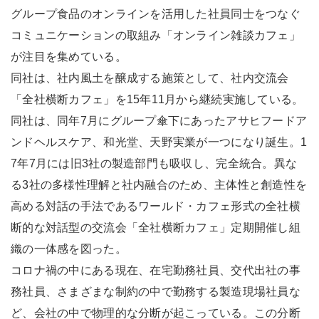
グループ食品のオンラインを活用した社員同士をつなぐ
コミュニケーションの取組み「オンライン雑談カフェ」
が注目を集めている。
同社は、社内風土を醸成する施策として、社内交流会
「全社横断カフェ」を15年11月から継続実施している。
同社は、同年7月にグループ傘下にあったアサヒフードア
ンドヘルスケア、和光堂、天野実業が一つになり誕生。1
7年7月には旧3社の製造部門も吸収し、完全統合。異な
る3社の多様性理解と社内融合のため、主体性と創造性を
高める対話の手法であるワールド・カフェ形式の全社横
断的な対話型の交流会「全社横断カフェ」定期開催し組
織の一体感を図った。
コロナ禍の中にある現在、在宅勤務社員、交代出社の事
務社員、さまざまな制約の中で勤務する製造現場社員な
ど、会社の中で物理的な分断が起こっている。この分断