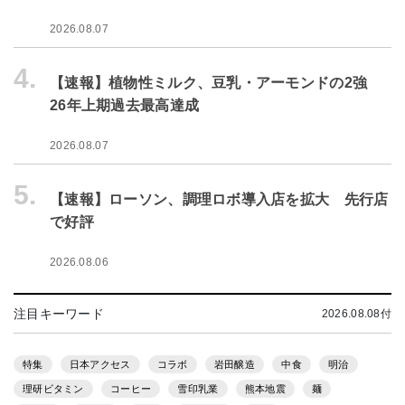
2026.08.07
4.
【速報】植物性ミルク、豆乳・アーモンドの2強
26年上期過去最高達成
2026.08.07
5.
【速報】ローソン、調理ロボ導入店を拡大 先行店
で好評
2026.08.06
注目キーワード
2026.08.08付
特集
日本アクセス
コラボ
岩田醸造
中食
明治
理研ビタミン
コーヒー
雪印乳業
熊本地震
麺