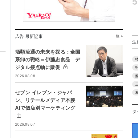
5
広告 最新記事
一覧 >
注
酒類流通の未来を探る：全国
系卸の戦略＝伊藤忠食品 デ
ジタル接点軸に販促
2026.08.08
セブン-イレブン・ジャパ
ン、リテールメディア本腰
AIで個店別マーケティング
タ
2026.08.07