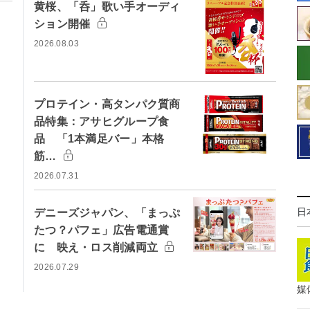
黄桜、「呑」歌い手オーディ
ション開催
2026.08.03
プロテイン・高タンパク質商
品特集：アサヒグループ食
品 「1本満足バー」本格
筋…
2026.07.31
日
デニーズジャパン、「まっぷ
たつ？パフェ」広告電通賞
に 映え・ロス削減両立
2026.07.29
媒