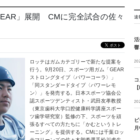
EAR」展開 CMに完全試合の佐々
速
活
響
ロッテはガムカテゴリーで新たな提案を
20
行う。9月20日、スポーツ用ガム「GEAR
ストロングタイプ〈パワーコーラ〉」
コ
「同スタンダードタイプ〈パワーレモ
【
ン〉」を発売する。日本スポーツ協会公
認スポーツデンティスト・武田友孝教授
20
（東京歯科大学口腔健康科学講座スポー
ツ歯学研究室）監修の下、スポーツを頑
ビ
張るすべての方たちに「かむというトレ
月
ーニング」を提供する。CMには千葉ロッ
テマリーンズの佐々木朗希選手松川虎生