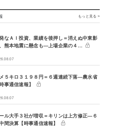
報
もっと見る >
発なＡＩ投資、業績を後押し＝消えぬ中東影
、熊本地震に懸念も―上場企業の４…
26.08.07
メ５キロ３１９８円＝６週連続下落―農水省
時事通信速報】
26.08.07
ール大手３社が増収＝キリンは上方修正―６
中間決算【時事通信速報】