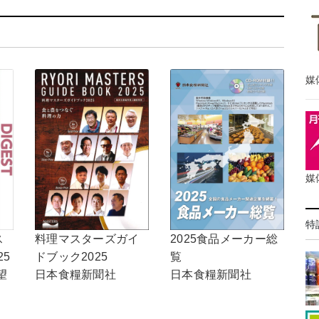
媒
媒
特
2025食品メーカー総
ス
料理マスターズガイ
覧
25
ドブック2025
日本食糧新聞社
望
日本食糧新聞社