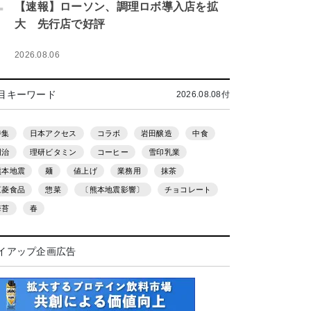
.
【速報】ローソン、調理ロボ導入店を拡
大 先行店で好評
2026.08.06
目キーワード
2026.08.08付
特集
日本アクセス
コラボ
岩田醸造
中食
明治
理研ビタミン
コーヒー
雪印乳業
熊本地震
麺
値上げ
業務用
抹茶
三菱食品
惣菜
〔熊本地震影響〕
チョコレート
海苔
春
イアップ企画広告