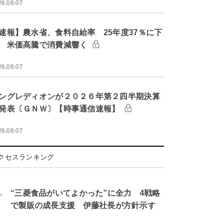
26.08.07
速報】農水省、食料自給率 25年度37％に下
 米価高騰で消費減響く
26.08.07
ングレディオンが２０２６年第２四半期決算
発表〔ＧＮＷ〕【時事通信速報】
26.08.07
クセスランキング
.
“三菱食品がいてよかった”に全力 4戦略
で製販の成長支援 伊藤社長が方針示す