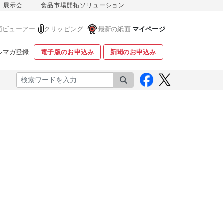
展示会
食品市場開拓ソリューション
面ビューアー
クリッピング
最新の紙面
マイページ
ルマガ登録
電子版のお申込み
新聞のお申込み
検索