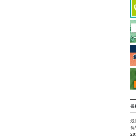
書
最
食
2