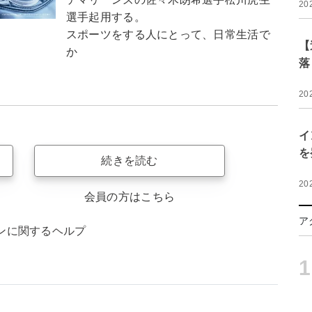
20
選手起用する。
スポーツをする人にとって、日常生活で
【
か
落
20
イ
を
続きを読む
20
会員の方はこちら
ア
ンに関するヘルプ
1