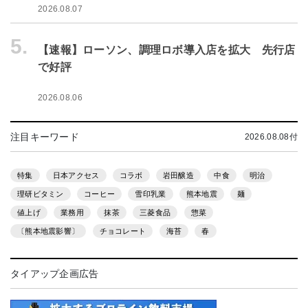
2026.08.07
5.
【速報】ローソン、調理ロボ導入店を拡大 先行店
で好評
2026.08.06
注目キーワード
2026.08.08付
特集
日本アクセス
コラボ
岩田醸造
中食
明治
理研ビタミン
コーヒー
雪印乳業
熊本地震
麺
値上げ
業務用
抹茶
三菱食品
惣菜
〔熊本地震影響〕
チョコレート
海苔
春
タイアップ企画広告