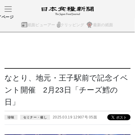
イページ
紙面ビューアー
クリッピング
最新の紙面
なとり、地元・王子駅前で記念イベ
ント開催 2月23日「チーズ鱈の
日」
2025.03.19 12907号 05面
珍味
セミナー・催し