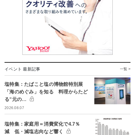
イベント 最新記事
一覧 >
塩特集：たばこと塩の博物館特別展
「海のめぐみ」を知る 料理からたど
る“元の…
2026.08.07
塩特集：家庭用＝消費変化で4.7％
減 低・減塩志向など響く