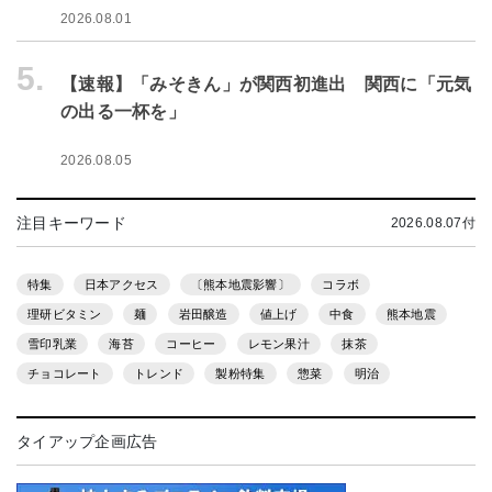
2026.08.01
5.
【速報】「みそきん」が関西初進出 関西に「元気
の出る一杯を」
2026.08.05
注目キーワード
2026.08.07付
特集
日本アクセス
〔熊本地震影響〕
コラボ
理研ビタミン
麺
岩田醸造
値上げ
中食
熊本地震
雪印乳業
海苔
コーヒー
レモン果汁
抹茶
チョコレート
トレンド
製粉特集
惣菜
明治
タイアップ企画広告