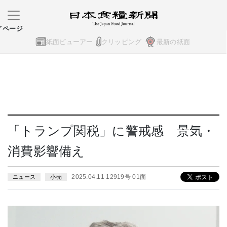
イページ
紙面ビューアー
クリッピング
最新の紙面
「トランプ関税」に警戒感 景気・
消費影響備え
2025.04.11 12919号 01面
ニュース
小売