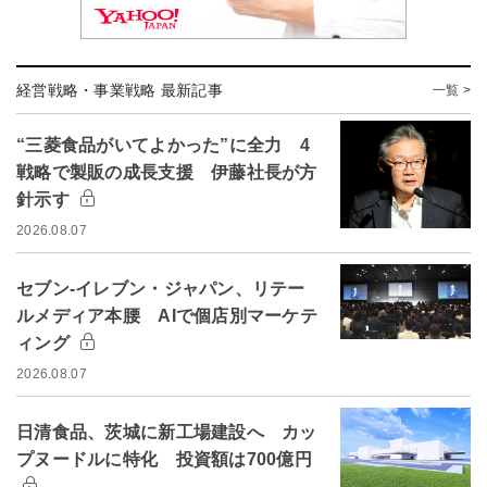
経営戦略・事業戦略 最新記事
一覧 >
“三菱食品がいてよかった”に全力 4
戦略で製販の成長支援 伊藤社長が方
針示す
2026.08.07
セブン-イレブン・ジャパン、リテー
ルメディア本腰 AIで個店別マーケテ
ィング
2026.08.07
日清食品、茨城に新工場建設へ カッ
プヌードルに特化 投資額は700億円