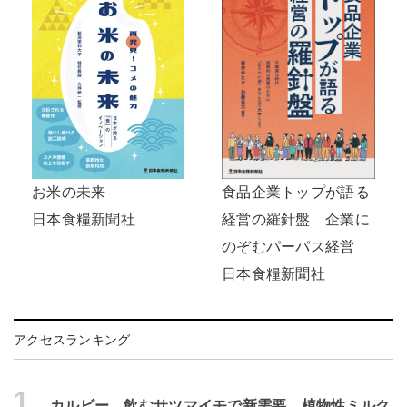
食品企業トップが語る
お米の未来
経営の羅針盤 企業に
日本食糧新聞社
のぞむパーパス経営
日本食糧新聞社
アクセスランキング
1.
カルビー、飲むサツマイモで新需要 植物性ミルク