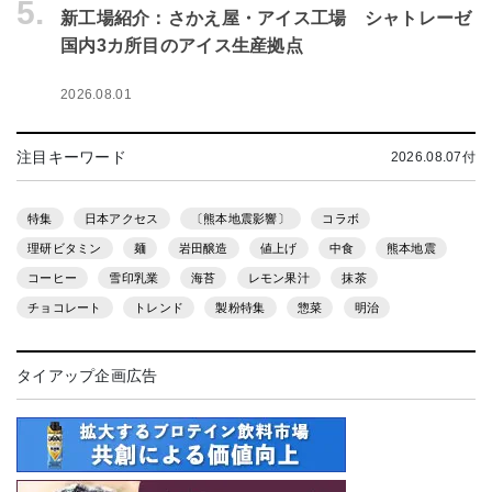
5.
新工場紹介：さかえ屋・アイス工場 シャトレーゼ
国内3カ所目のアイス生産拠点
2026.08.01
注目キーワード
2026.08.07付
特集
日本アクセス
〔熊本地震影響〕
コラボ
理研ビタミン
麺
岩田醸造
値上げ
中食
熊本地震
コーヒー
雪印乳業
海苔
レモン果汁
抹茶
チョコレート
トレンド
製粉特集
惣菜
明治
タイアップ企画広告