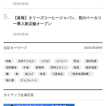
2026.08.06
5.
【速報】タリーズコーヒージャパン、初のベーカリ
ー導入新店舗オープン
2026.08.06
注目キーワード
2026.08.09付
特集
日本アクセス
コラボ
コーヒー
明治
雪印乳業
岩田醸造
中食
業務用
理研ビタミン
惣菜
熊本地震
麺
春
値上げ
抹茶
三菱食品
〔熊本地震影響〕
味の素
チョコレート
タイアップ企画広告