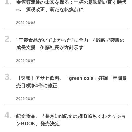
1.
◆酒類流通の未来を探る：一杯の意味問い直す時代
へ 酒税改正、新たな転換点に
2026.08.08
2.
“三菱食品がいてよかった”に全力 4戦略で製販の
成長支援 伊藤社長が方針示す
2026.08.07
3.
【速報】アサヒ飲料、「green cola」好調 年間販
売目標を4倍に修正
2026.08.07
4.
紀文食品、『長さ1m!紀文の超!BIGちくわクッショ
ンBOOK』発売決定