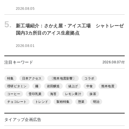
2026.08.05
5.
新工場紹介：さかえ屋・アイス工場 シャトレーゼ
国内3カ所目のアイス生産拠点
2026.08.01
注目キーワード
2026.08.07付
特集
日本アクセス
〔熊本地震影響〕
コラボ
理研ビタミン
麺
岩田醸造
値上げ
中食
熊本地震
コーヒー
雪印乳業
海苔
レモン果汁
抹茶
チョコレート
トレンド
製粉特集
惣菜
明治
タイアップ企画広告