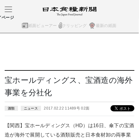
イページ
紙面ビューアー
クリッピング
最新の紙面
宝ホールディングス、宝酒造の海外
事業を分社化
2017.02.22 11489号 02面
酒類
ニュース
【関西】宝ホールディングス（HD）は16日、傘下の宝酒
造が海外で展開している酒類販売と日本食材卸の両事業