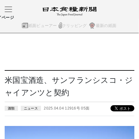
イページ
紙面ビューアー
クリッピング
最新の紙面
米国宝酒造、サンフランシスコ・ジ
ャイアンツと契約
2025.04.04 12916号 05面
酒類
ニュース