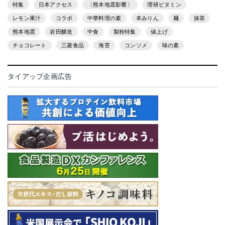
特集
日本アクセス
〔熊本地震影響〕
理研ビタミン
レモン果汁
コラボ
中華料理の素
本みりん
麺
抹茶
熊本地震
岩田醸造
中食
製粉特集
値上げ
チョコレート
三菱食品
海苔
コンソメ
味の素
タイアップ企画広告