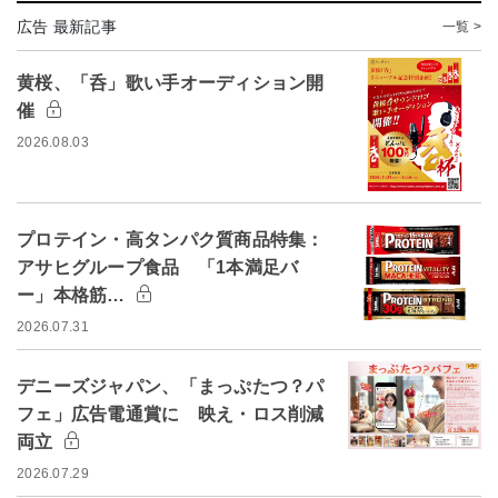
広告 最新記事
一覧 >
黄桜、「呑」歌い手オーディション開
催
2026.08.03
プロテイン・高タンパク質商品特集：
アサヒグループ食品 「1本満足バ
ー」本格筋…
2026.07.31
デニーズジャパン、「まっぷたつ？パ
フェ」広告電通賞に 映え・ロス削減
両立
2026.07.29