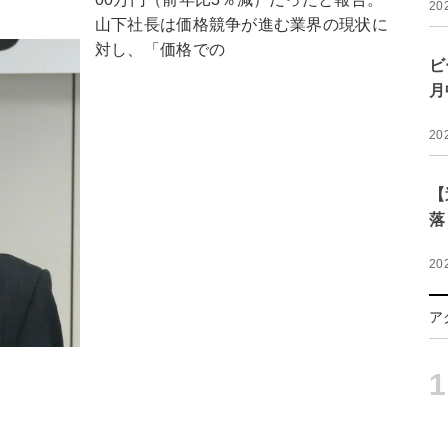
20
山下社長は価格競争が進む業界の現状に
対し、「価格での
ビ
月
20
【
落
20
ア
1