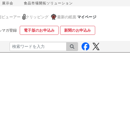
展示会
食品市場開拓ソリューション
面ビューアー
クリッピング
最新の紙面
マイページ
ルマガ登録
電子版のお申込み
新聞のお申込み
検索