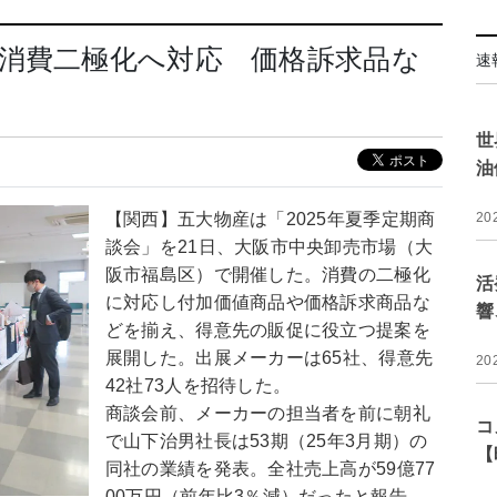
消費二極化へ対応 価格訴求品な
速
世
油
【関西】五大物産は「2025年夏季定期商
20
談会」を21日、大阪市中央卸売市場（大
阪市福島区）で開催した。消費の二極化
活
に対応し付加価値商品や価格訴求商品な
響
どを揃え、得意先の販促に役立つ提案を
展開した。出展メーカーは65社、得意先
20
42社73人を招待した。
商談会前、メーカーの担当者を前に朝礼
コ
で山下治男社長は53期（25年3月期）の
【
同社の業績を発表。全社売上高が59億77
00万円（前年比3％減）だったと報告。