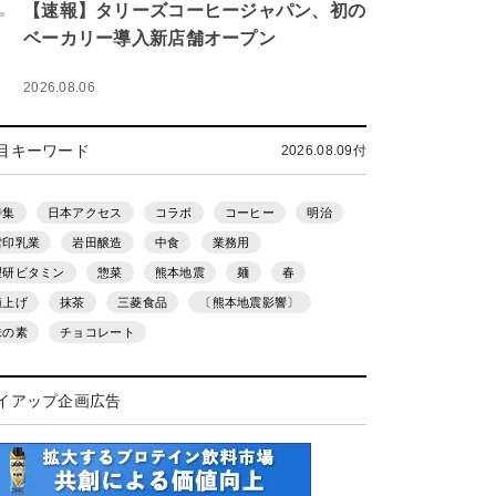
.
【速報】タリーズコーヒージャパン、初の
ベーカリー導入新店舗オープン
2026.08.06
目キーワード
2026.08.09付
特集
日本アクセス
コラボ
コーヒー
明治
雪印乳業
岩田醸造
中食
業務用
理研ビタミン
惣菜
熊本地震
麺
春
値上げ
抹茶
三菱食品
〔熊本地震影響〕
味の素
チョコレート
イアップ企画広告