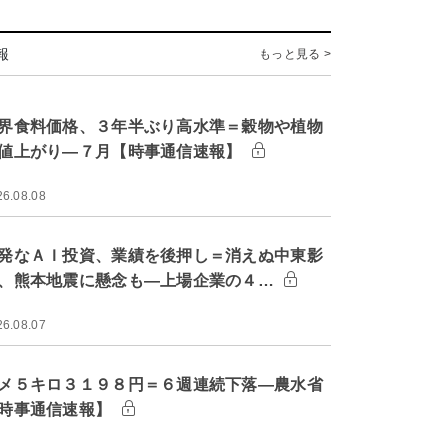
報
もっと見る >
界食料価格、３年半ぶり高水準＝穀物や植物
値上がり―７月【時事通信速報】
26.08.08
発なＡＩ投資、業績を後押し＝消えぬ中東影
、熊本地震に懸念も―上場企業の４…
26.08.07
メ５キロ３１９８円＝６週連続下落―農水省
時事通信速報】