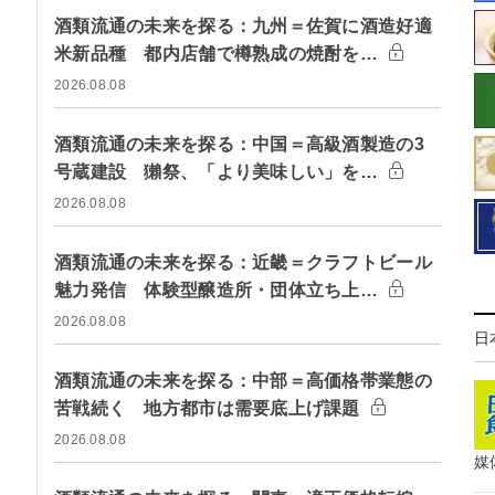
酒類流通の未来を探る：九州＝佐賀に酒造好適
米新品種 都内店舗で樽熟成の焼酎を…
2026.08.08
酒類流通の未来を探る：中国＝高級酒製造の3
号蔵建設 獺祭、「より美味しい」を…
2026.08.08
酒類流通の未来を探る：近畿＝クラフトビール
魅力発信 体験型醸造所・団体立ち上…
2026.08.08
日
酒類流通の未来を探る：中部＝高価格帯業態の
苦戦続く 地方都市は需要底上げ課題
2026.08.08
媒