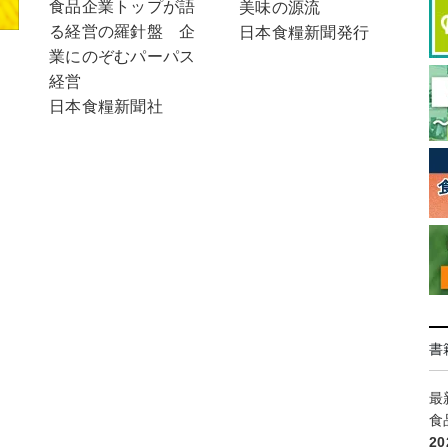
食品企業トップが語
美味の源流
る経営の羅針盤 企
日本食糧新聞発行
業にのぞむパーパス
経営
日本食糧新聞社
書
最
食
2