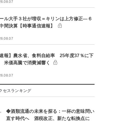
26.08.07
ール大手３社が増収＝キリンは上方修正―６
中間決算【時事通信速報】
26.08.07
速報】農水省、食料自給率 25年度37％に下
 米価高騰で消費減響く
26.08.07
クセスランキング
.
◆酒類流通の未来を探る：一杯の意味問い
直す時代へ 酒税改正、新たな転換点に