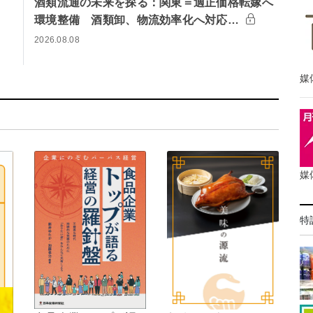
酒類流通の未来を探る：関東＝適正価格転嫁へ
環境整備 酒類卸、物流効率化へ対応…
2026.08.08
媒
媒
特