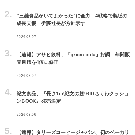
2.
“三菱食品がいてよかった”に全力 4戦略で製販の
成長支援 伊藤社長が方針示す
2026.08.07
3.
【速報】アサヒ飲料、「green cola」好調 年間販
売目標を4倍に修正
2026.08.07
4.
紀文食品、『長さ1m!紀文の超!BIGちくわクッショ
ンBOOK』発売決定
2026.08.06
5.
【速報】タリーズコーヒージャパン、初のベーカリ