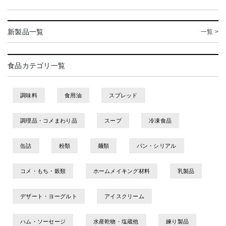
新製品一覧
一覧 >
食品カテゴリ一覧
調味料
食用油
スプレッド
調理品・コメまわり品
スープ
冷凍食品
缶詰
粉類
麺類
パン・シリアル
コメ・もち・穀類
ホームメイキング材料
乳製品
デザート・ヨーグルト
アイスクリーム
ハム・ソーセージ
水産乾物・塩蔵他
練り製品