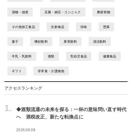
漬物・佃煮
豆腐・納豆・コンニャク
農産乾物
その他加工食品
生鮮食品
珍味
惣菜
菓子
嗜好飲料
果実飲料
清涼飲料
牛乳・乳飲料
酒類
乳幼児食品
健康食品
ギフト
非常食・介護食他
アクセスランキング
1.
◆酒類流通の未来を探る：一杯の意味問い直す時代
へ 酒税改正、新たな転換点に
2026.08.08