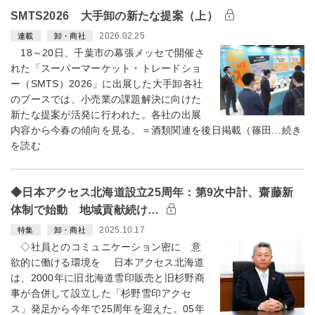
SMTS2026 大手卸の新たな提案（上）
2026.02.25
連載
卸・商社
18～20日、千葉市の幕張メッセで開催さ
れた「スーパーマーケット・トレードショ
ー（SMTS）2026」に出展した大手卸各社
のブースでは、小売業の課題解決に向けた
新たな提案が活発に行われた。各社の出展
内容から今春の傾向を見る。＝酒類関連を後日掲載（篠田…続き
を読む
◆日本アクセス北海道設立25周年：第9次中計、齋藤新
体制で始動 地域貢献続け…
2025.10.17
特集
卸・商社
◇社員とのコミュニケーション密に 意
欲的に働ける環境を 日本アクセス北海道
は、2000年に旧北海道雪印販売と旧杉野商
事が合併して設立した「杉野雪印アクセ
ス」発足から今年で25周年を迎えた。05年