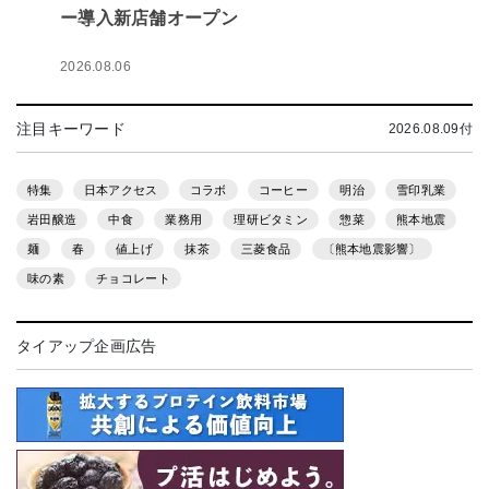
ー導入新店舗オープン
2026.08.06
注目キーワード
2026.08.09付
特集
日本アクセス
コラボ
コーヒー
明治
雪印乳業
岩田醸造
中食
業務用
理研ビタミン
惣菜
熊本地震
麺
春
値上げ
抹茶
三菱食品
〔熊本地震影響〕
味の素
チョコレート
タイアップ企画広告