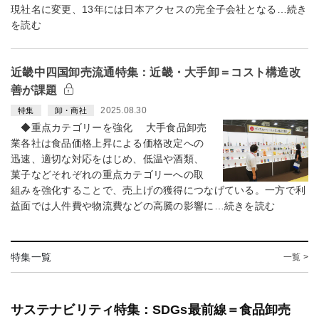
現社名に変更、13年には日本アクセスの完全子会社となる…続き
を読む
近畿中四国卸売流通特集：近畿・大手卸＝コスト構造改
善が課題
2025.08.30
特集
卸・商社
◆重点カテゴリーを強化 大手食品卸売
業各社は食品価格上昇による価格改定への
迅速、適切な対応をはじめ、低温や酒類、
菓子などそれぞれの重点カテゴリーへの取
組みを強化することで、売上げの獲得につなげている。一方で利
益面では人件費や物流費などの高騰の影響に…続きを読む
特集一覧
一覧 >
サステナビリティ特集：SDGs最前線＝食品卸売