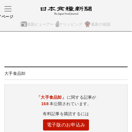
イページ
紙面ビューアー
クリッピング
最新の紙面
大手食品卸
「大手食品卸」
に関する記事が
168
本公開されています。
有料記事を購読するには
電子版のお申込み