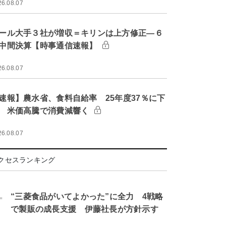
26.08.07
ール大手３社が増収＝キリンは上方修正―６
中間決算【時事通信速報】
26.08.07
速報】農水省、食料自給率 25年度37％に下
 米価高騰で消費減響く
26.08.07
クセスランキング
.
“三菱食品がいてよかった”に全力 4戦略
で製販の成長支援 伊藤社長が方針示す