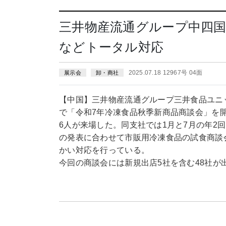
三井物産流通グループ中四国
などトータル対応
2025.07.18 12967号 04面
展示会
卸・商社
【中国】三井物産流通グループ三井食品ユニ
で「令和7年冷凍食品秋季新商品商談会」を開
6人が来場した。同支社では1月と7月の年2
の発表に合わせて市販用冷凍食品の試食商談
かい対応を行っている。
今回の商談会には新規出店5社を含む48社が