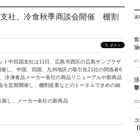
支社、冷食秋季商談会開催 棚割
速
世
油
ット中四国支社は11日、広島市西区の広島サンプラザ
07
催し、中国、四国、九州地区の取引先21社の関係者6
回、冷凍食品メーカー各社の商品リニューアルや新商品
活
会を定期開催し、棚割提案などのトータルできめの細
響
出展し、メーカー各社の新商品
20
コ
【