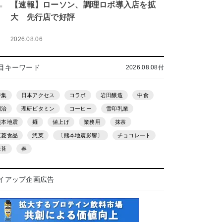
.
【速報】ローソン、調理ロボ導入店を拡
大 先行店で好評
2026.08.06
目キーワード
2026.08.08付
特集
日本アクセス
コラボ
岩田醸造
中食
明治
理研ビタミン
コーヒー
雪印乳業
熊本地震
麺
値上げ
業務用
抹茶
三菱食品
惣菜
〔熊本地震影響〕
チョコレート
海苔
春
イアップ企画広告