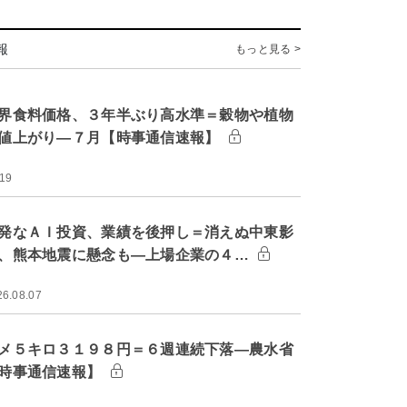
報
もっと見る >
界食料価格、３年半ぶり高水準＝穀物や植物
値上がり―７月【時事通信速報】
:19
発なＡＩ投資、業績を後押し＝消えぬ中東影
、熊本地震に懸念も―上場企業の４…
26.08.07
メ５キロ３１９８円＝６週連続下落―農水省
時事通信速報】