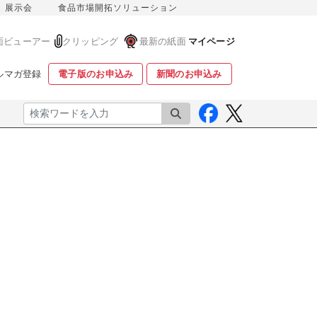
展示会
食品市場開拓ソリューション
面ビューアー
クリッピング
最新の紙面
マイページ
ルマガ登録
電子版のお申込み
新聞のお申込み
検索