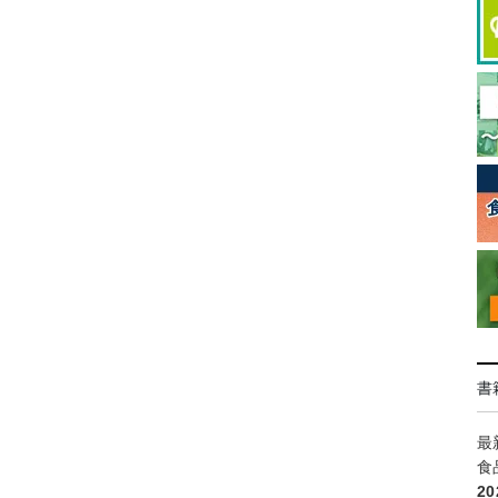
書
最
食
2