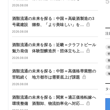
5
2026.08.08
酒類流通の未来を探る：中国＝高級酒製造の3
号蔵建設 獺祭、「より美味しい」を…
2026.08.08
注
酒類流通の未来を探る：近畿＝クラフトビール
魅力発信 体験型醸造所・団体立ち上…
2026.08.08
酒類流通の未来を探る：中部＝高価格帯業態の
苦戦続く 地方都市は需要底上げ課題
2026.08.08
タ
酒類流通の未来を探る：関東＝適正価格転嫁へ
環境整備 酒類卸、物流効率化へ対応…