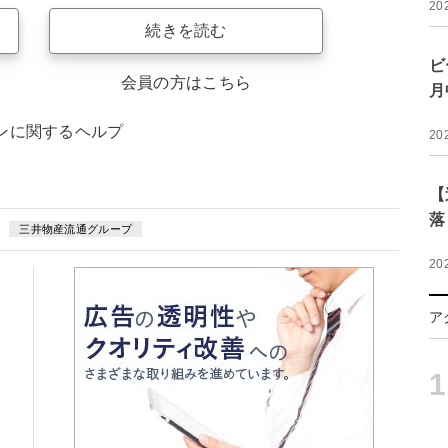
20
続きを読む
ビ
会員の方はこちら
月
ンに関するヘルプ
20
【
落
三井物産流通グループ
20
ア
1