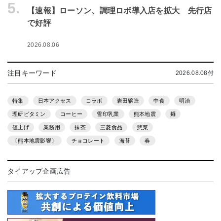
5.
【速報】ローソン、調理ロボ導入店を拡大 先行店
で好評
2026.08.06
注目キーワード
2026.08.08付
特集
日本アクセス
コラボ
岩田醸造
中食
明治
理研ビタミン
コーヒー
雪印乳業
熊本地震
麺
値上げ
業務用
抹茶
三菱食品
惣菜
〔熊本地震影響〕
チョコレート
海苔
春
タイアップ企画広告