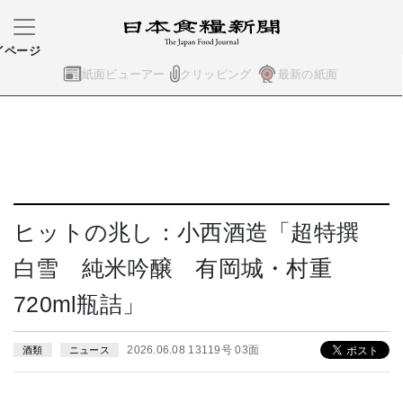
イページ
紙面ビューアー
クリッピング
最新の紙面
ヒットの兆し：小西酒造「超特撰
白雪 純米吟醸 有岡城・村重
720ml瓶詰」
2026.06.08 13119号 03面
酒類
ニュース