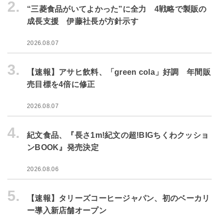
2.
“三菱食品がいてよかった”に全力 4戦略で製販の
成長支援 伊藤社長が方針示す
2026.08.07
3.
【速報】アサヒ飲料、「green cola」好調 年間販
売目標を4倍に修正
2026.08.07
4.
紀文食品、『長さ1m!紀文の超!BIGちくわクッショ
ンBOOK』発売決定
2026.08.06
5.
【速報】タリーズコーヒージャパン、初のベーカリ
ー導入新店舗オープン