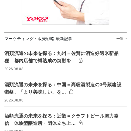
マーケティング・販売戦略 最新記事
一覧 >
酒類流通の未来を探る：九州＝佐賀に酒造好適米新品
種 都内店舗で樽熟成の焼酎を…
2026.08.08
酒類流通の未来を探る：中国＝高級酒製造の3号蔵建設
獺祭、「より美味しい」を…
2026.08.08
酒類流通の未来を探る：近畿＝クラフトビール魅力発
信 体験型醸造所・団体立ち上…