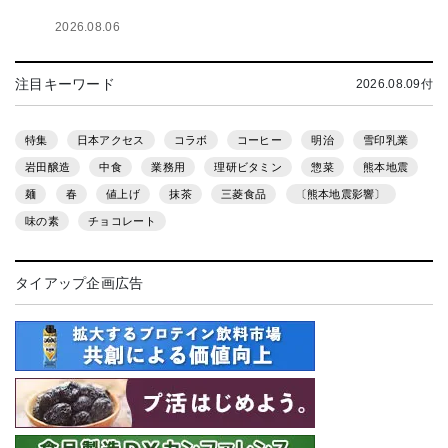
2026.08.06
注目キーワード
2026.08.09付
特集
日本アクセス
コラボ
コーヒー
明治
雪印乳業
岩田醸造
中食
業務用
理研ビタミン
惣菜
熊本地震
麺
春
値上げ
抹茶
三菱食品
〔熊本地震影響〕
味の素
チョコレート
タイアップ企画広告