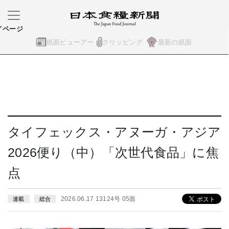
イページ
紙面ビューアー
クリッピング
最新の紙面
タイフェックス・アヌーガ・アジア
2026便り（中）「次世代食品」に焦
点
2026.06.17 13124号 05面
連載
総合