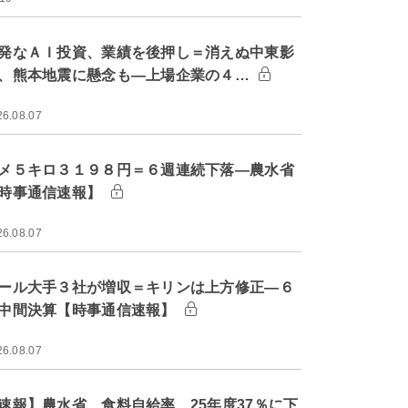
発なＡＩ投資、業績を後押し＝消えぬ中東影
、熊本地震に懸念も―上場企業の４…
26.08.07
メ５キロ３１９８円＝６週連続下落―農水省
時事通信速報】
26.08.07
ール大手３社が増収＝キリンは上方修正―６
中間決算【時事通信速報】
26.08.07
速報】農水省、食料自給率 25年度37％に下