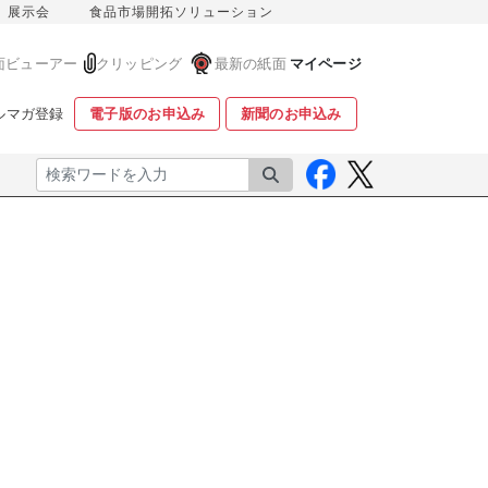
展示会
食品市場開拓ソリューション
面ビューアー
クリッピング
最新の紙面
マイページ
ルマガ登録
電子版のお申込み
新聞のお申込み
検索