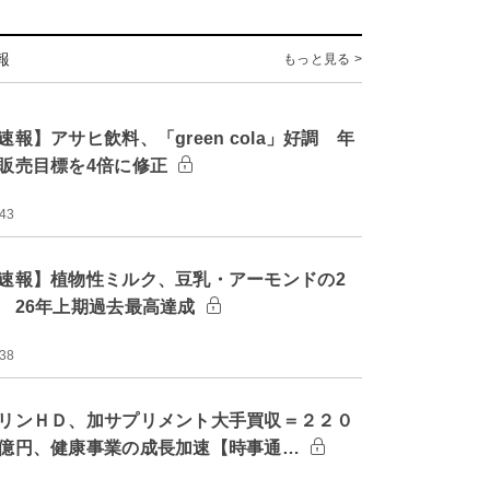
報
もっと見る >
速報】アサヒ飲料、「green cola」好調 年
販売目標を4倍に修正
:43
速報】植物性ミルク、豆乳・アーモンドの2
 26年上期過去最高達成
:38
リンＨＤ、加サプリメント大手買収＝２２０
億円、健康事業の成長加速【時事通…