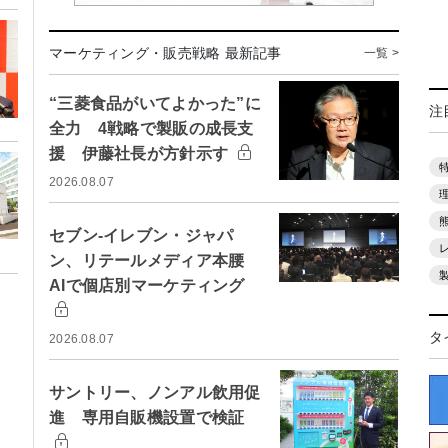
マーケティング・販売戦略 最新記事
一覧 >
“三菱食品がいてよかった”に
注
全力 4戦略で製販の成長支
援 伊藤社長が方針示す
2026.08.07
セブン-イレブン・ジャパ
ン、リテールメディア本腰
AIで個店別マーケティング
タ
2026.08.07
サントリー、ノンアル飲用促
進 専用自販機設置で検証