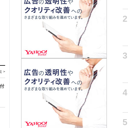
2
3
覧 >
寄付
4
5