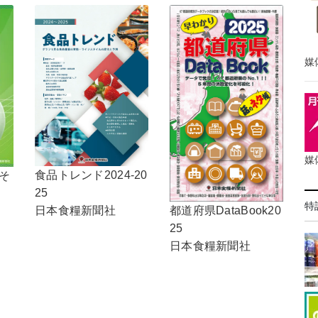
媒
媒
食品トレンド2024-20
，そ
25
特
日本食糧新聞社
都道府県DataBook20
25
日本食糧新聞社