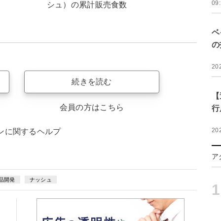
09
シュ）の累計販売食数
ベ
の
20
続きを読む
【
会員の方はこちら
行
20
ンに関するヘルプ
ア
品開発
ナッシュ
1