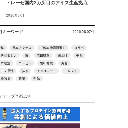
トレーゼ国内3カ所目のアイス生産拠点
2026.08.01
目キーワード
2026.08.07付
特集
日本アクセス
〔熊本地震影響〕
コラボ
理研ビタミン
麺
岩田醸造
値上げ
中食
熊本地震
コーヒー
雪印乳業
海苔
レモン果汁
抹茶
チョコレート
トレンド
製粉特集
惣菜
明治
イアップ企画広告