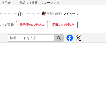
展示会
食品市場開拓ソリューション
面ビューアー
クリッピング
最新の紙面
マイページ
ルマガ登録
電子版のお申込み
新聞のお申込み
検索