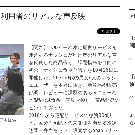
 利用者のリアルな声反映
速
【
間
【関西】ヘルシー冷凍宅配食サービスを
運営するナッシュが利用者のリアルな声
09
を反映した商品作り、課題指摘を目的に
初の「ナッシュ食卓会議」を10月26日に
【
開催した。20～50代の男女8人のナッシ
強
ュユーザーを本社に招き、新商品や販売
好調もレビューに課題のあるメニューな
09
ど5品の試食後、意見交換し、商品開発の
ヒントを探った。
2018年から宅配サービスで糖質30g以
キ
アも提供
下、塩分2.5g以下の栄養価を満たす冷凍
０
惣菜・弁当をセット販売するnosh（ナッ