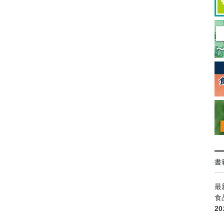
書
最
食
2