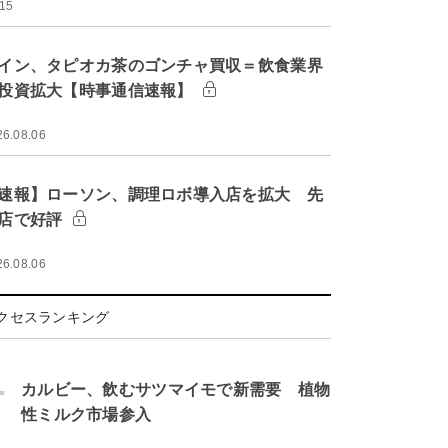
:15
イン、タピオカ茶のゴンチャ買収＝飲食業界
投資拡大【時事通信速報】
26.08.06
速報】ローソン、調理ロボ導入店を拡大 先
店で好評
26.08.06
クセスランキング
.
カルビー、飲むサツマイモで新需要 植物
性ミルク市場参入