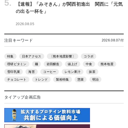
5.
【速報】「みそきん」が関西初進出 関西に「元気
の出る一杯を」
2026.08.05
注目キーワード
2026.08.07付
特集
日本アクセス
〔熊本地震影響〕
コラボ
理研ビタミン
麺
岩田醸造
値上げ
中食
熊本地震
雪印乳業
海苔
コーヒー
レモン果汁
抹茶
チョコレート
トレンド
製粉特集
惣菜
明治
タイアップ企画広告