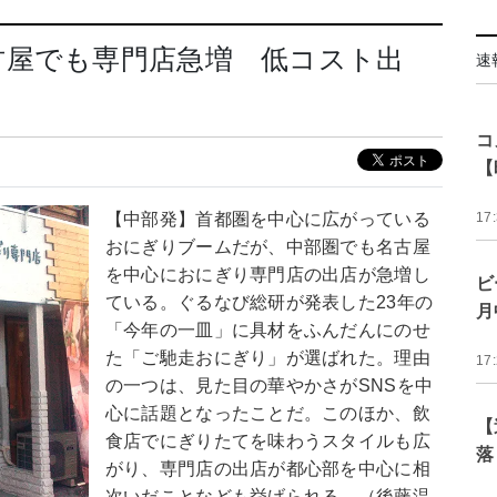
古屋でも専門店急増 低コスト出
速
コ
【
【中部発】首都圏を中心に広がっている
17
おにぎりブームだが、中部圏でも名古屋
を中心におにぎり専門店の出店が急増し
ビ
ている。ぐるなび総研が発表した23年の
月
「今年の一皿」に具材をふんだんにのせ
た「ご馳走おにぎり」が選ばれた。理由
17
の一つは、見た目の華やかさがSNSを中
心に話題となったことだ。このほか、飲
【
食店でにぎりたてを味わうスタイルも広
落
がり、専門店の出店が都心部を中心に相
次いだことなども挙げられる。（後藤温