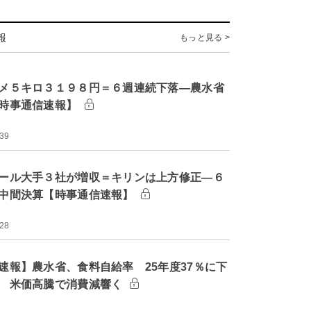
報
もっと見る >
メ５キロ３１９８円＝６週連続下落―農水省
時事通信速報】
:39
ール大手３社が増収＝キリンは上方修正―６
中間決算【時事通信速報】
:28
速報】農水省、食料自給率 25年度37％に下
 米価高騰で消費減響く