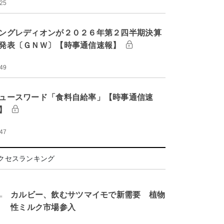
:25
ングレディオンが２０２６年第２四半期決算
発表〔ＧＮＷ〕【時事通信速報】
:49
ュースワード「食料自給率」【時事通信速
】
:47
クセスランキング
.
カルビー、飲むサツマイモで新需要 植物
性ミルク市場参入