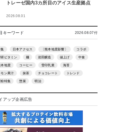
トレーゼ国内3カ所目のアイス生産拠点
2026.08.01
目キーワード
2026.08.07付
特集
日本アクセス
〔熊本地震影響〕
コラボ
理研ビタミン
麺
岩田醸造
値上げ
中食
熊本地震
コーヒー
雪印乳業
海苔
レモン果汁
抹茶
チョコレート
トレンド
製粉特集
惣菜
明治
イアップ企画広告