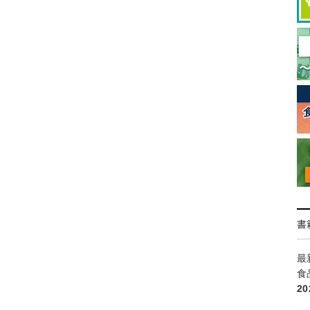
書
最
食
2