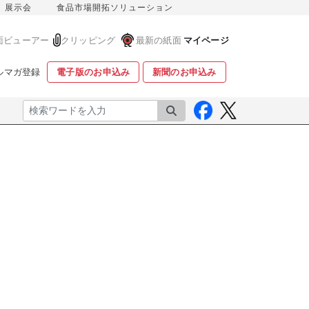
展示会
食品市場開拓ソリューション
面ビューアー
クリッピング
最新の紙面
マイページ
ルマガ登録
電子版のお申込み
新聞のお申込み
検索