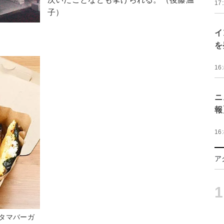
17
子）
イ
を
16
ニ
報
16
ア
1
タマバーガ