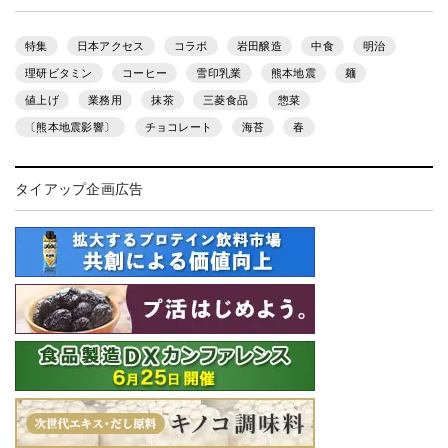
特集
日本アクセス
コラボ
岩田醸造
中食
明治
理研ビタミン
コーヒー
雪印乳業
熊本地震
麺
値上げ
業務用
抹茶
三菱食品
惣菜
〔熊本地震影響〕
チョコレート
海苔
春
タイアップ企画広告