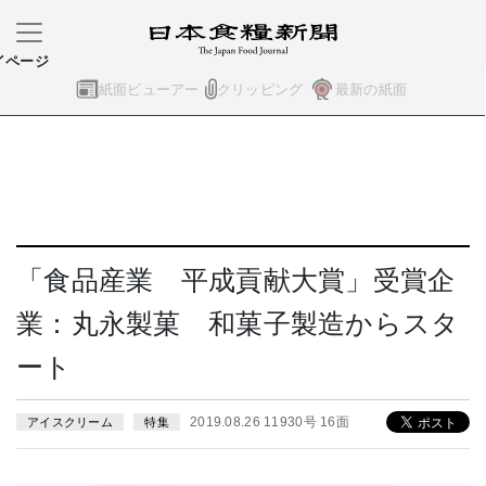
イページ
紙面ビューアー
クリッピング
最新の紙面
「食品産業 平成貢献大賞」受賞企
業：丸永製菓 和菓子製造からスタ
ート
2019.08.26 11930号 16面
アイスクリーム
特集