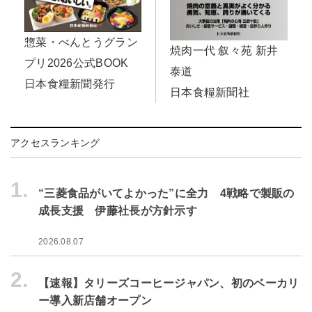
惣菜・べんとうグラン
焼肉一代 叙々苑 新井
プリ2026公式BOOK
泰道
日本食糧新聞発行
日本食糧新聞社
アクセスランキング
1.
“三菱食品がいてよかった”に全力 4戦略で製販の
成長支援 伊藤社長が方針示す
2026.08.07
2.
【速報】タリーズコーヒージャパン、初のベーカリ
ー導入新店舗オープン