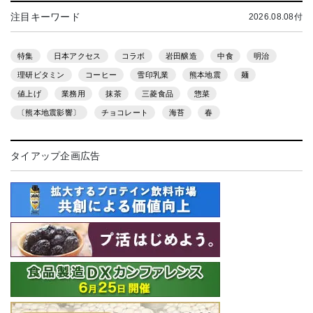
注目キーワード
2026.08.08付
特集
日本アクセス
コラボ
岩田醸造
中食
明治
理研ビタミン
コーヒー
雪印乳業
熊本地震
麺
値上げ
業務用
抹茶
三菱食品
惣菜
〔熊本地震影響〕
チョコレート
海苔
春
タイアップ企画広告