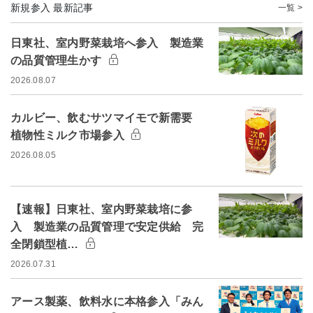
新規参入 最新記事
一覧 >
日東社、室内野菜栽培へ参入 製造業
の品質管理生かす
2026.08.07
カルビー、飲むサツマイモで新需要
植物性ミルク市場参入
2026.08.05
【速報】日東社、室内野菜栽培に参
入 製造業の品質管理で安定供給 完
全閉鎖型植…
2026.07.31
アース製薬、飲料水に本格参入「みん