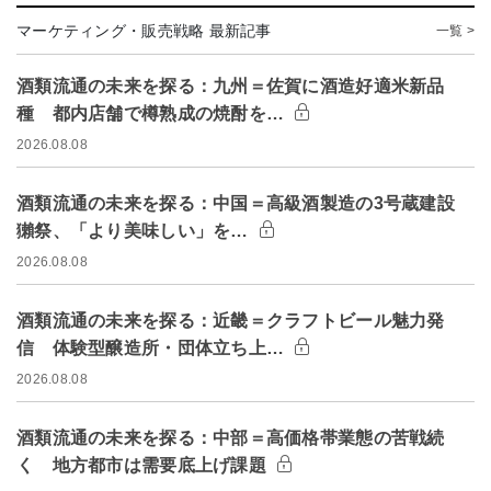
マーケティング・販売戦略 最新記事
一覧 >
酒類流通の未来を探る：九州＝佐賀に酒造好適米新品
種 都内店舗で樽熟成の焼酎を…
2026.08.08
酒類流通の未来を探る：中国＝高級酒製造の3号蔵建設
獺祭、「より美味しい」を…
2026.08.08
酒類流通の未来を探る：近畿＝クラフトビール魅力発
信 体験型醸造所・団体立ち上…
2026.08.08
酒類流通の未来を探る：中部＝高価格帯業態の苦戦続
く 地方都市は需要底上げ課題