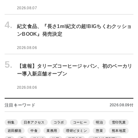
2026.08.07
4.
紀文食品、『長さ1m!紀文の超!BIGちくわクッショ
ンBOOK』発売決定
2026.08.06
5.
【速報】タリーズコーヒージャパン、初のベーカリ
ー導入新店舗オープン
2026.08.06
注目キーワード
2026.08.09付
特集
日本アクセス
コラボ
コーヒー
明治
雪印乳業
岩田醸造
中食
業務用
理研ビタミン
惣菜
熊本地震