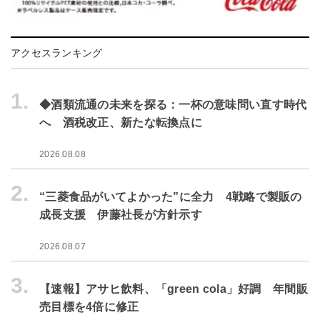
アクセスランキング
1.
◆酒類流通の未来を探る：一杯の意味問い直す時代
へ 酒税改正、新たな転換点に
2026.08.08
2.
“三菱食品がいてよかった”に全力 4戦略で製販の
成長支援 伊藤社長が方針示す
2026.08.07
3.
【速報】アサヒ飲料、「green cola」好調 年間販
売目標を4倍に修正