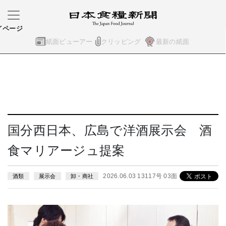
イページ
紙面ビューアー
クリッピング
最新の紙面
国分西日本、広島で洋酒展示会 酒
食マリアージュ提案
2026.06.03 13117号 03面
酒類
展示会
卸・商社