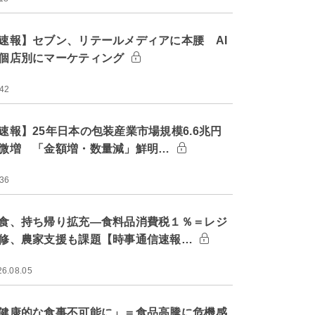
速報】セブン、リテールメディアに本腰 AI
個店別にマーケティング
:42
速報】25年日本の包装産業市場規模6.6兆円
微増 「金額増・数量減」鮮明…
:36
食、持ち帰り拡充―食料品消費税１％＝レジ
修、農家支援も課題【時事通信速報…
26.08.05
健康的な食事不可能に」＝食品高騰に危機感