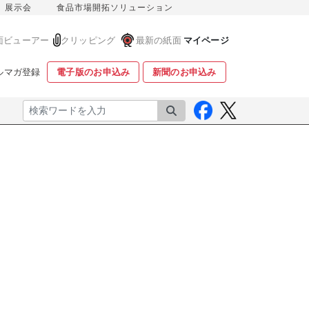
展示会
食品市場開拓ソリューション
面ビューアー
クリッピング
最新の紙面
マイページ
ルマガ登録
電子版のお申込み
新聞のお申込み
検索