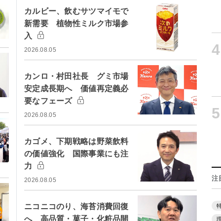
カルビー、飲むサツマイモで
新需要 植物性ミルク市場参
入
4
2026.08.05
カンロ・村田社長 グミ市場
安定成長期へ 価値再定義必
要なフェーズ
5
2026.08.05
カゴメ、下期戦略は野菜飲料
の価値強化 国際事業にも注
力
注
2026.08.05
ニコニコのり、海苔消費回復
へ 高品質・菓子・化粧品開