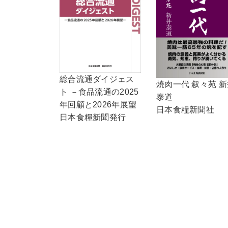
総合流通ダイジェス
焼肉一代 叙々苑 新
ト －食品流通の2025
泰道
年回顧と2026年展望
日本食糧新聞社
日本食糧新聞発行