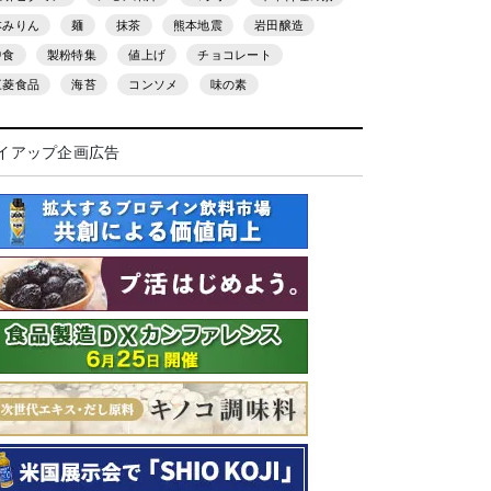
本みりん
麺
抹茶
熊本地震
岩田醸造
中食
製粉特集
値上げ
チョコレート
三菱食品
海苔
コンソメ
味の素
イアップ企画広告