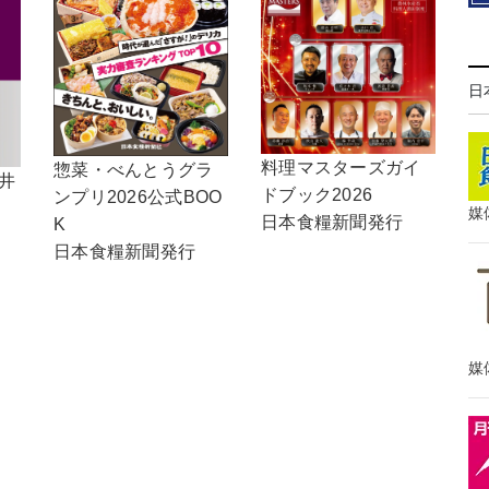
日
料理マスターズガイ
惣菜・べんとうグラ
井
ドブック2026
ンプリ2026公式BOO
媒
日本食糧新聞発行
K
日本食糧新聞発行
媒