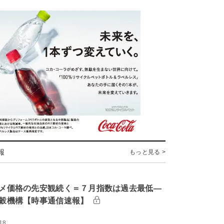
報
もっと見る >
メ価格の先安観続く＝７月指数は過去最低―
穀機構【時事通信速報】
18