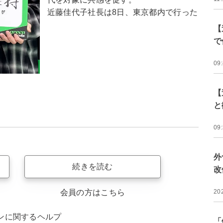
近藤佳代子社長は8日、東京都内で行った
【
で
09
【
と
09
外
続きを読む
改
会員の方はこちら
20
ンに関するヘルプ
「