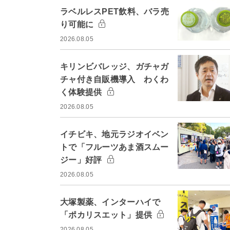
ラベルレスPET飲料、バラ売
り可能に
2026.08.05
キリンビバレッジ、ガチャガ
チャ付き自販機導入 わくわ
く体験提供
2026.08.05
イチビキ、地元ラジオイベン
トで「フルーツあま酒スムー
ジー」好評
2026.08.05
大塚製薬、インターハイで
「ポカリスエット」提供
2026.08.05