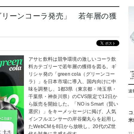
グリーンコーラ発売」 若年層の獲
アサヒ飲料は競争環境の激しいコーラ飲
料カテゴリーで若年層の獲得を図る。ギ
リシャ発の「green cola（グリーンコー
ラ）」を日本市場に導入、国内向けに中
味を調整し、1都3県（東京都・埼玉県・
速
千葉県・神奈川県）のCVS限定で12日か
ら販売を開始した。「NO is Smart（賢い
選択）」をキーメッセージに掲げ、人気
コ
インフルエンサーの岸谷蘭丸らを起用し
米
たWebCMを8日から放映し、20代のZ世
代を対象に共感を促す。
11: