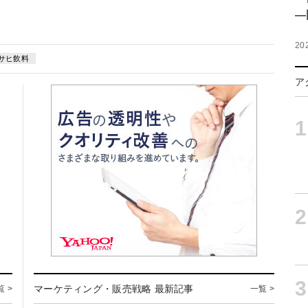
―
20
サヒ飲料
ア
1
2
3
マーケティング・販売戦略 最新記事
覧 >
一覧 >