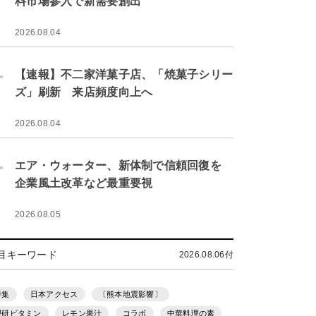
料市場参入で新需要創出
2026.08.04
.
【速報】不二家洋菓子店、「焼菓子シリー
ズ」刷新 来店頻度向上へ
2026.08.04
.
エア・ウォーター、新体制で信頼回復を
企業風土改革など最重要視
2026.08.05
目キーワード
2026.08.06付
特集
日本アクセス
〔熊本地震影響〕
理研ビタミン
レモン果汁
コラボ
中華料理の素