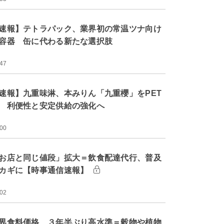
速報】テトラパック、業界初の常温ツナ向け
容器 缶に代わる新たな選択肢
:47
速報】九重味淋、本みりん「九重櫻」をPET
 利便性と安定供給の強化へ
:00
お店と同じ値段」拡大＝飲食配達代行、普及
カギに【時事通信速報】
:02
界食料価格、３年半ぶり高水準＝穀物や植物