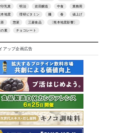
雪印乳業
明治
岩田醸造
中食
業務用
熊本地震
理研ビタミン
麺
春
値上げ
抹茶
惣菜
三菱食品
〔熊本地震影響〕
味の素
チョコレート
イアップ企画広告