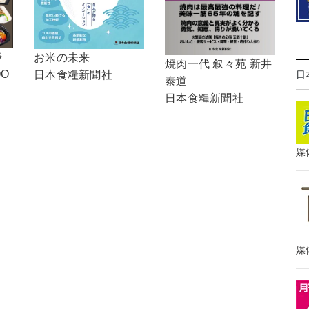
ラ
お米の未来
焼肉一代 叙々苑 新井
OO
日
日本食糧新聞社
泰道
日本食糧新聞社
媒
媒