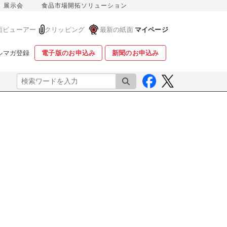
展示会
食品市場開拓ソリューション
面ビューアー
クリッピング
最新の紙面
マイページ
ルマガ登録
電子版のお申込み
新聞のお申込み
検索