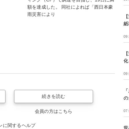
額を達成した。 同社によれば「西日本豪
雨災害により
【
紙
09
【
化
09
「
続きを読む
の
会員の方はこちら
07
ンに関するヘルプ
世