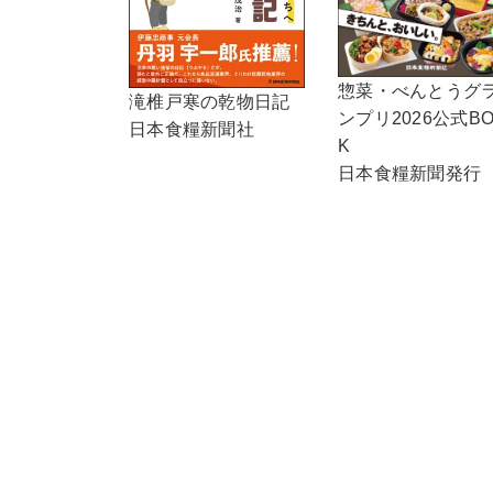
惣菜・べんとうグ
滝椎戸寒の乾物日記
ンプリ2026公式B
日本食糧新聞社
K
日本食糧新聞発行