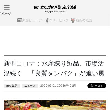
イページ
紙面ビューアー
クリッピング
最新の紙面
新型コロナ：水産練り製品、市場活
況続く 「良質タンパク」が追い風
2020.05.01 12046号 01面
練り製品
ニュース