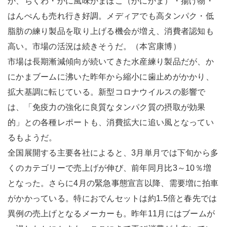
か、ちくわ・かに風味かまぼこ（かにかま）・揚げ物・
はんぺんも売れ行き好調。メディアでも高タンパク・低
脂肪の練り製品を取り上げる機会が増え、消費者認知も
高い。市場の活況は続きそうだ。（本宮康博）
市場は長期漸減傾向が続いてきた水産練り製品だが、か
にかまブームに沸いた昨年から縮小に歯止めがかかり、
拡大基調に転じている。新型コロナウイルスの影響で
は、「免疫力の強化に良質なタンパク質の摂取が効果
的」との各種レポートも、消費拡大に追い風となってい
るもようだ。
全国展開する主要各社によると、3月単月では下旬から多
くのカテゴリーで売上げが伸び、前年同月比3～10％増
となった。さらに4月の緊急事態宣言以降、需要増に拍車
がかかっている。特におでんセットは約1.5倍と春先では
異例の売上げとなるメーカーも。昨年11月にはブームが