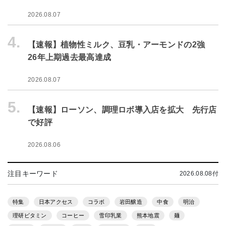
2026.08.07
4.
【速報】植物性ミルク、豆乳・アーモンドの2強
26年上期過去最高達成
2026.08.07
5.
【速報】ローソン、調理ロボ導入店を拡大 先行店
で好評
2026.08.06
注目キーワード
2026.08.08付
特集
日本アクセス
コラボ
岩田醸造
中食
明治
理研ビタミン
コーヒー
雪印乳業
熊本地震
麺